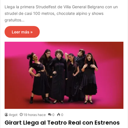
Llega la primera Strudelfest de Villa General Belgrano con un
strudel de casi 100 metros, chocolate alpino y shows
gratuitos…
Leer más »
Argot
19 horas hace
0
0
Girart Llega al Teatro Real con Estrenos