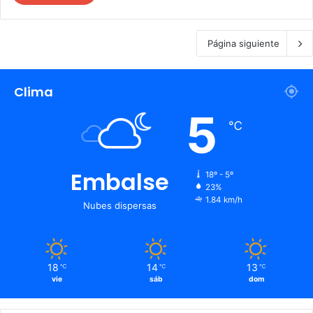
Página siguiente
Clima
5
℃
Embalse
18º - 5º
23%
1.84 km/h
Nubes dispersas
18
14
13
℃
℃
℃
vie
sáb
dom