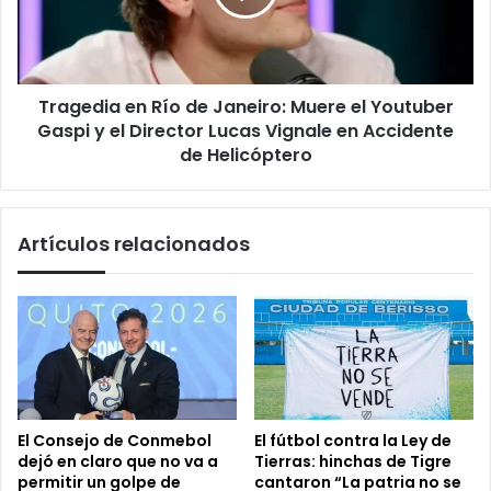
Muere
el
Youtuber
Gaspi
Tragedia en Río de Janeiro: Muere el Youtuber
y
el
Gaspi y el Director Lucas Vignale en Accidente
Director
de Helicóptero
Lucas
Vignale
en
Artículos relacionados
Accidente
de
Helicóptero
El Consejo de Conmebol
El fútbol contra la Ley de
dejó en claro que no va a
Tierras: hinchas de Tigre
permitir un golpe de
cantaron “La patria no se