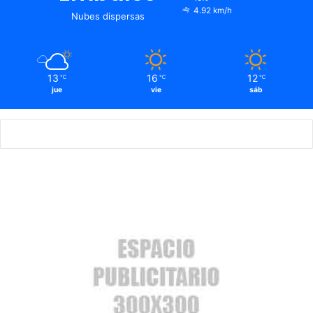
4.92 km/h
Nubes dispersas
13
16
12
℃
℃
℃
jue
vie
sáb