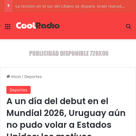
La tensión en el sur del Líbano se dispara: Israel reanuda operaciones contra Hezbollah
Menú
B
Inicio
/
Deportes
Deportes
A un día del debut en el
Mundial 2026, Uruguay aún
no pudo volar a Estados