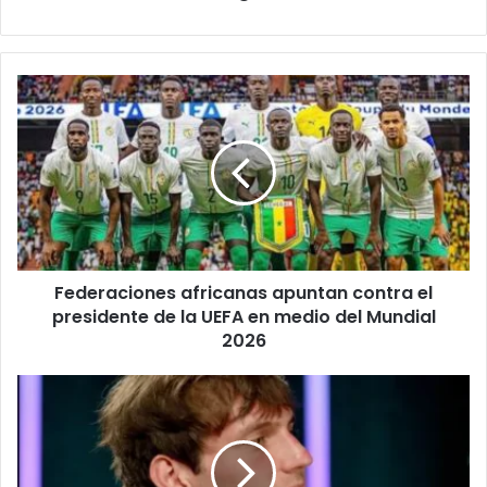
Federaciones
africanas
apuntan
contra
el
presidente
de
la
UEFA
Federaciones africanas apuntan contra el
en
medio
presidente de la UEFA en medio del Mundial
del
2026
Mundial
2026
Tragedia
en
Río
de
Janeiro: