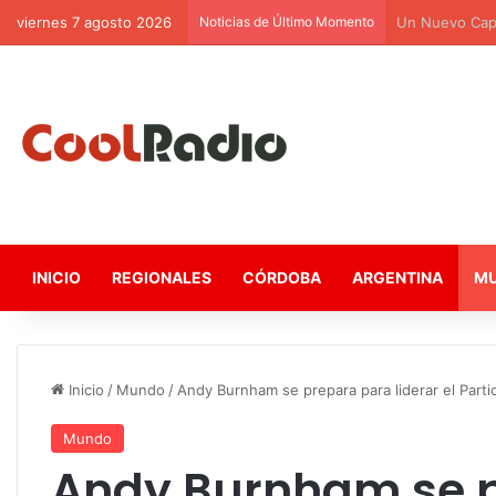
viernes 7 agosto 2026
Noticias de Último Momento
Un Nuevo Capí
INICIO
REGIONALES
CÓRDOBA
ARGENTINA
M
Inicio
/
Mundo
/
Andy Burnham se prepara para liderar el Part
Mundo
Andy Burnham se p