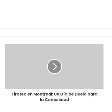
Tiroteo
en
Montreal:
Un
Día
de
Duelo
para
la
Tiroteo en Montreal: Un Día de Duelo para
Comunidad
la Comunidad