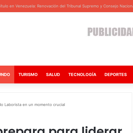
tulo en Venezuela: Renovación del Tribunal Supremo y Consejo Nacional
UNDO
TURISMO
SALUD
TECNOLOGÍA
DEPORTES
ido Laborista en un momento crucial
repara para liderar