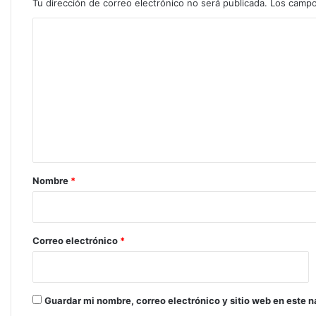
Tu dirección de correo electrónico no será publicada.
Los campo
C
o
m
e
n
t
a
r
Nombre
*
i
o
*
Correo electrónico
*
Guardar mi nombre, correo electrónico y sitio web en este 