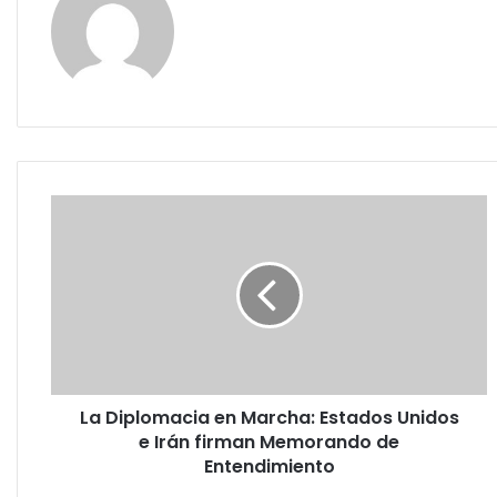
La
Diplomacia
en
Marcha:
Estados
Unidos
e
Irán
firman
La Diplomacia en Marcha: Estados Unidos
Memorando
de
e Irán firman Memorando de
Entendimiento
Entendimiento