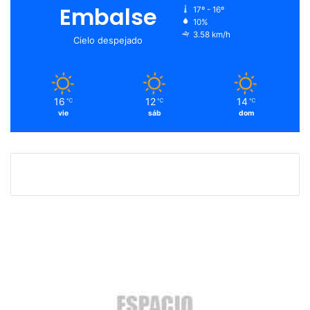
Embalse
17º - 16º
10%
3.58 km/h
Cielo despejado
16
12
14
℃
℃
℃
vie
sáb
dom