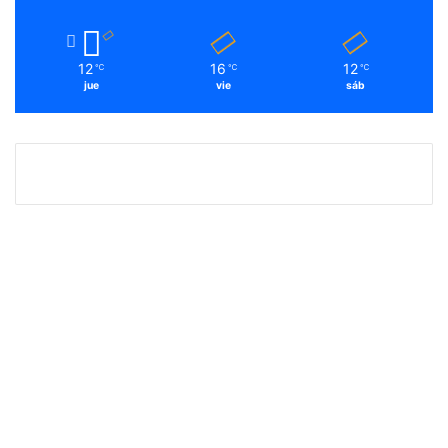
12
16
12
℃
℃
℃
jue
vie
sáb