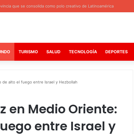
ovincia que se consolida como polo creativo de Latinoamérica
UNDO
TURISMO
SALUD
TECNOLOGÍA
DEPORTES
de alto el fuego entre Israel y Hezbollah
z en Medio Oriente:
fuego entre Israel y