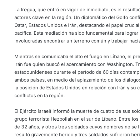
La tregua, que entró en vigor de inmediato, es el result
actores clave en la región. Un diplomático del Golfo con
Qatar, Estados Unidos e Irán, destacando el papel crucia
pacífica. Esta mediación ha sido fundamental para lograr e
involucradas encontrar un terreno común y trabajar hacia
Mientras se comunicaba el alto el fuego en Líbano, el 
Irán fue quien buscó el acercamiento con Washington. T
estadounidenses durante el período de 60 días contempla
ambos países, en medio del aplazamiento de los diálogos 
la posición de Estados Unidos en relación con Irán y su 
conflictos en la región.
El Ejército israelí informó la muerte de cuatro de sus so
grupo terrorista Hezbollah en el sur de Líbano. Entre los
de 32 años, y otros tres soldados cuyos nombres no se h
resultó gravemente herido y tres soldados sufrieron her