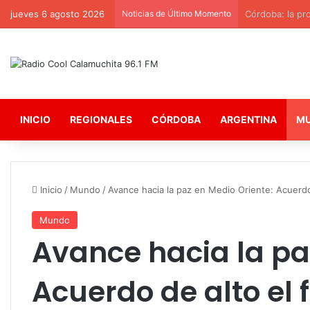
jueves 6 agosto 2026
Noticias de Último Momento
Córdoba: la pr
INICIO
REGIONALES
CÓRDOBA
ARGENTINA
M
Inicio
/
Mundo
/
Avance hacia la paz en Medio Oriente: Acuerdo 
Mundo
Avance hacia la pa
Acuerdo de alto el 