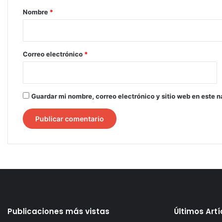
r
Nombre
*
i
o
*
Correo electrónico
*
Guardar mi nombre, correo electrónico y sitio web en este 
Publicaciones más vistas
Últimos Art