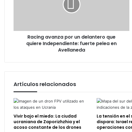
delantero
que
quiere
Independiente:
fuerte
Racing avanza por un delantero que
pelea
en
quiere Independiente: fuerte pelea en
Avellaneda
Avellaneda
Artículos relacionados
Vivir bajo el miedo: La ciudad
La tensión en el 
ucraniana de Zaporizhzhia y el
dispara: Israel 
acoso constante de los drones
operaciones co