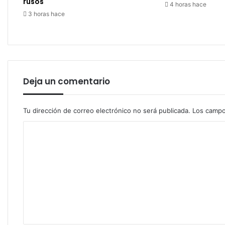
rusos
4 horas hace
3 horas hace
Deja un comentario
Tu dirección de correo electrónico no será publicada.
Los campo
C
o
m
e
n
t
a