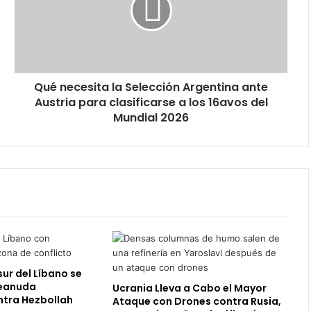
Argentina
ante
Austria
para
clasificarse
Qué necesita la Selección Argentina ante
a
los
Austria para clasificarse a los 16avos del
16avos
Mundial 2026
del
Mundial
2026
sur del Líbano se
reanuda
Ucrania Lleva a Cabo el Mayor
ntra Hezbollah
Ataque con Drones contra Rusia,