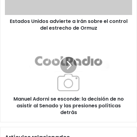
el
control
del
Estados Unidos advierte a Irán sobre el control
estrecho
de
del estrecho de Ormuz
Ormuz
Manuel
Adorni
se
esconde:
la
decisión
de
no
asistir
Manuel Adorni se esconde: la decisión de no
al
Senado
asistir al Senado y las presiones políticas
y
detrás
las
presiones
políticas
detrás