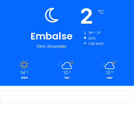
2
℃
Embalse
14º - 2º
24%
1.06 km/h
Cielo despejado
14
12
12
℃
℃
℃
dom
lun
mar