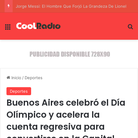
El Laburo de la Corrupción: La Red de Crimen Organizado que Asesinó a Fernando Villavicencio en Ecuador
Menú
B
Inicio
/
Deportes
Deportes
Buenos Aires celebró el Día
Olímpico y acelera la
cuenta regresiva para