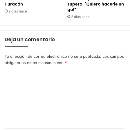
Huracán
supera: "Quiero hacerle un
gol"
2 días hace
2 días hace
Deja un comentario
Tu dirección de correo electrónico no será publicada.
Los campos
obligatorios están marcados con
*
C
o
m
e
n
t
a