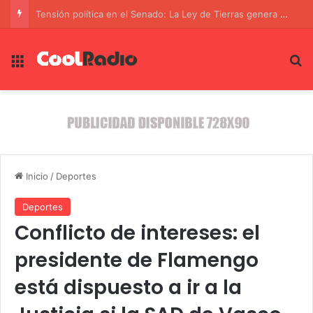
El Ataque Híbrido en el Aeropuerto de Leipzig: Un Dron con Explosivos Desafía la Seguridad Nacional Alemana
Menú
B
Inicio
/
Deportes
Deportes
Conflicto de intereses: el
presidente de Flamengo
está dispuesto a ir a la