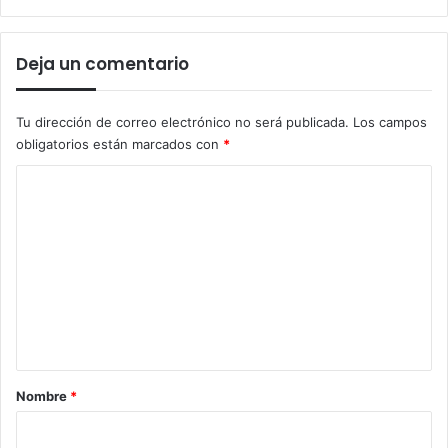
Deja un comentario
Tu dirección de correo electrónico no será publicada.
Los campos
obligatorios están marcados con
*
C
o
m
e
n
t
a
r
Nombre
*
i