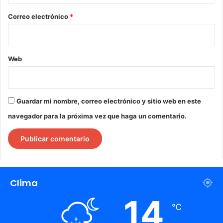
o
*
Correo electrónico
*
Web
Guardar mi nombre, correo electrónico y sitio web en este
navegador para la próxima vez que haga un comentario.
Clima
14
℃