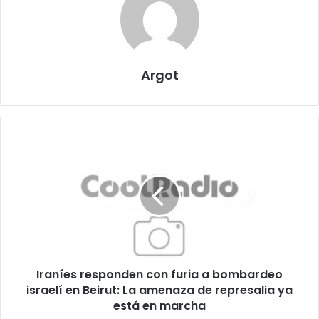
Argot
Iraníes
responden
con
furia
a
bombardeo
israelí
en
Beirut:
Iraníes responden con furia a bombardeo
La
amenaza
israelí en Beirut: La amenaza de represalia ya
de
está en marcha
represalia