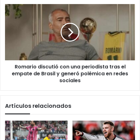
ya
Romario
está
discutió
en
con
marcha
una
periodista
tras
el
empate
de
Romario discutió con una periodista tras el
Brasil
y
empate de Brasil y generó polémica en redes
generó
sociales
polémica
en
redes
Artículos relacionados
sociales