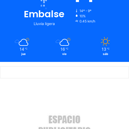
Embalse
14º - 9º
10%
0.45 km/h
Lluvia ligera
14
16
13
℃
℃
℃
jue
vie
sáb