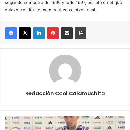
segundo semestre de 1996 y todo 1997, periplo en el que
enlazó tres títulos consecutivos a nivel local.
Facebook
X
LinkedIn
Pinterest
Compartir por correo electrónico
Imprimir
Redacción Cool Calamuchita
Scaloni,
palpita