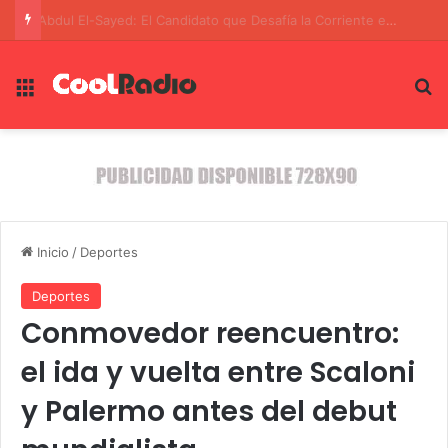
Abdul El-Sayed: El Candidato que Desafía la Corriente en Michigan
Menú
B
Inicio
/
Deportes
Deportes
Conmovedor reencuentro:
el ida y vuelta entre Scaloni
y Palermo antes del debut