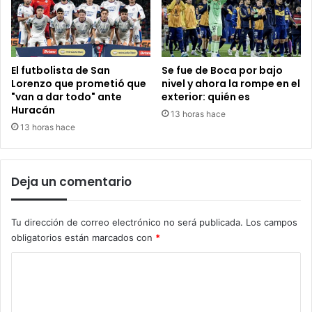
El futbolista de San
Se fue de Boca por bajo
Lorenzo que prometió que
nivel y ahora la rompe en el
"van a dar todo" ante
exterior: quién es
Huracán
13 horas hace
13 horas hace
Deja un comentario
Tu dirección de correo electrónico no será publicada.
Los campos
obligatorios están marcados con
*
C
o
m