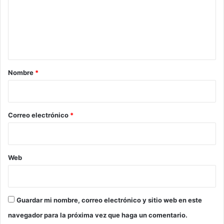
e
n
t
a
r
Nombre
*
i
o
*
Correo electrónico
*
Web
Guardar mi nombre, correo electrónico y sitio web en este
navegador para la próxima vez que haga un comentario.