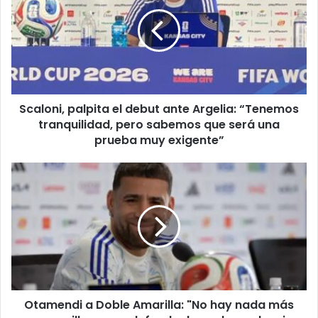
el
debut
ante
Argelia:
“Tenemos
tranquilidad,
pero
Scaloni, palpita el debut ante Argelia: “Tenemos
sabemos
que
tranquilidad, pero sabemos que será una
será
prueba muy exigente”
una
prueba
Otamendi
muy
a
exigente”
Doble
Amarilla:
"No
hay
nada
más
maravilloso
Otamendi a Doble Amarilla: "No hay nada más
que