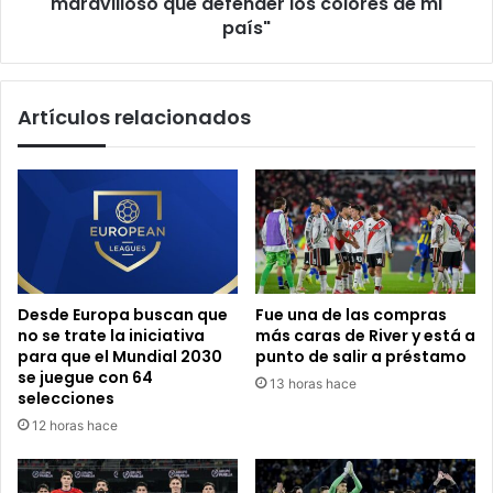
defender
maravilloso que defender los colores de mi
los
país"
colores
de
mi
Artículos relacionados
país"
Desde Europa buscan que
Fue una de las compras
no se trate la iniciativa
más caras de River y está a
para que el Mundial 2030
punto de salir a préstamo
se juegue con 64
13 horas hace
selecciones
12 horas hace