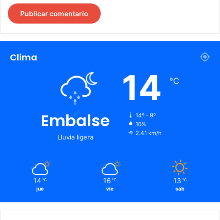
Clima
14
℃
Embalse
14º - 9º
10%
2.41 km/h
Lluvia ligera
14
16
13
℃
℃
℃
jue
vie
sáb