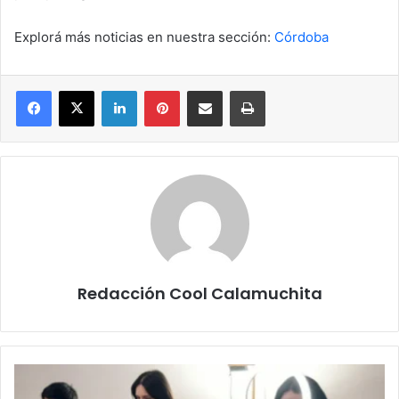
Explorá más noticias en nuestra sección:
Córdoba
Facebook
X
LinkedIn
Pinterest
Compartir por correo electrónico
Imprimir
Redacción Cool Calamuchita
Operativo
DNI