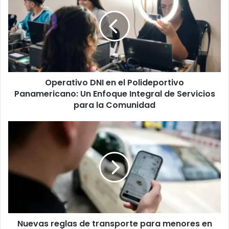
en
el
Polideportivo
Panamericano:
Un
Enfoque
Integral
Operativo DNI en el Polideportivo
de
Servicios
Panamericano: Un Enfoque Integral de Servicios
para
para la Comunidad
la
Comunidad
Nuevas
reglas
de
transporte
para
menores
en
Córdoba:
Mayor
Nuevas reglas de transporte para menores en
seguridad