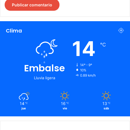
Clima
14
℃
Embalse
14º - 9º
10%
0.89 km/h
Lluvia ligera
14
16
13
℃
℃
℃
jue
vie
sáb