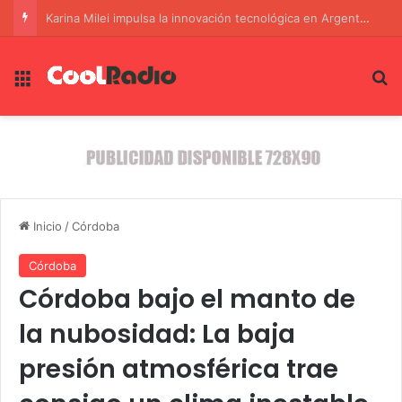
Brasil en la Encrucijada: Crisis Diplomática con Estados Unidos y Argentina
Menú
B
Inicio
/
Córdoba
Córdoba
Córdoba bajo el manto de
la nubosidad: La baja
presión atmosférica trae