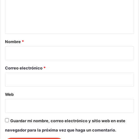
e
n
t
a
r
Nombre
*
i
o
*
Correo electrónico
*
Web
Guardar mi nombre, correo electrónico y sitio web en este
navegador para la próxima vez que haga un comentario.