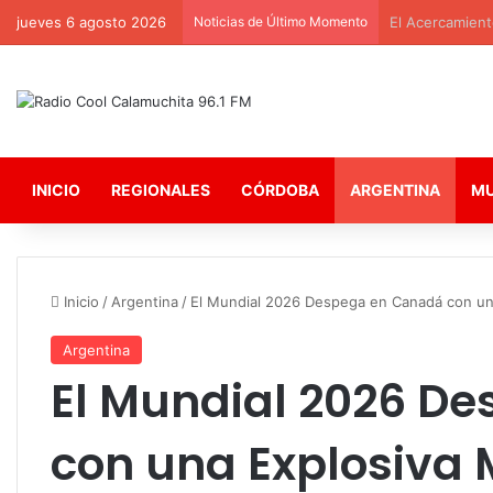
jueves 6 agosto 2026
Noticias de Último Momento
El Acercamient
INICIO
REGIONALES
CÓRDOBA
ARGENTINA
M
Inicio
/
Argentina
/
El Mundial 2026 Despega en Canadá con una
Argentina
El Mundial 2026 D
con una Explosiva 