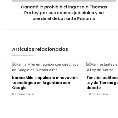
por
Canadá le prohibió el ingreso a Thomas
sus
causas
Partey por sus causas judiciales y se
judiciales
pierde el debut ante Panamá
y
se
pierde
el
debut
Artículos relacionados
ante
Panamá
Karina Milei impulsa la innovación
Tensión política
tecnológica en Argentina con
Ley de Tierras g
Google
debate
2 horas hace
6 horas hace