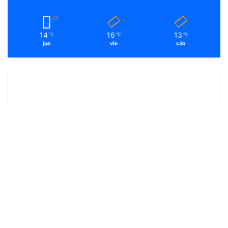
14
16
13
℃
℃
℃
jue
vie
sáb