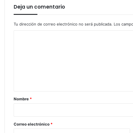
Deja un comentario
Tu dirección de correo electrónico no será publicada.
Los campo
C
o
m
e
n
t
a
r
Nombre
*
i
o
*
Correo electrónico
*