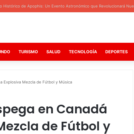
o Histórico de Apophis: Un Evento Astronómico que Revolucionará Nue
UNDO
TURISMO
SALUD
TECNOLOGÍA
DEPORTES
 Explosiva Mezcla de Fútbol y Música
espega en Canadá
Mezcla de Fútbol y