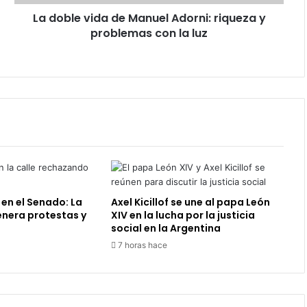
problemas
La doble vida de Manuel Adorni: riqueza y
con
la
problemas con la luz
luz
 en el Senado: La
Axel Kicillof se une al papa León
enera protestas y
XIV en la lucha por la justicia
social en la Argentina
7 horas hace