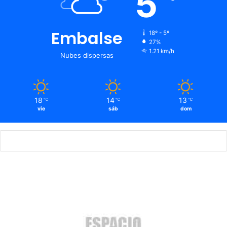
5
Embalse
18º - 5º
27%
1.21 km/h
Nubes dispersas
18
14
13
℃
℃
℃
vie
sáb
dom