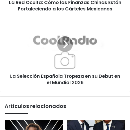
La Red Oculta: Cómo las Finanzas Chinas Están
a
los
Fortaleciendo a los Cárteles Mexicanos
Cárteles
Mexicanos
La
Selección
Española
Tropeza
en
su
Debut
en
el
La Selección Española Tropeza en su Debut en
Mundial
2026
el Mundial 2026
Artículos relacionados