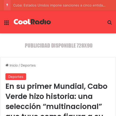
Cuba: Estados Unidos impone sanciones a cinco entidades y ocho funcionarios por importación de armas rusas y chinas
Menú
B
Inicio
/
Deportes
Deportes
En su primer Mundial, Cabo
Verde hizo historia: una
selección “multinacional”