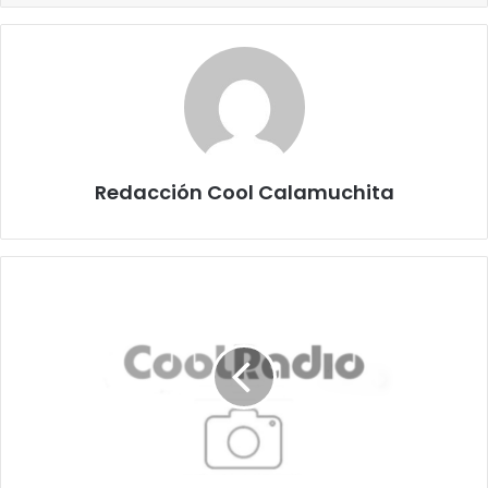
Redacción Cool Calamuchita
La
Red
Oculta:
Cómo
las
Finanzas
Chinas
Están
Fortaleciendo