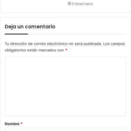
5 horas hace
Deja un comentario
Tu dirección de correo electrónico no será publicada.
Los campos
obligatorios están marcados con
*
C
o
m
e
n
t
a
r
Nombre
*
i