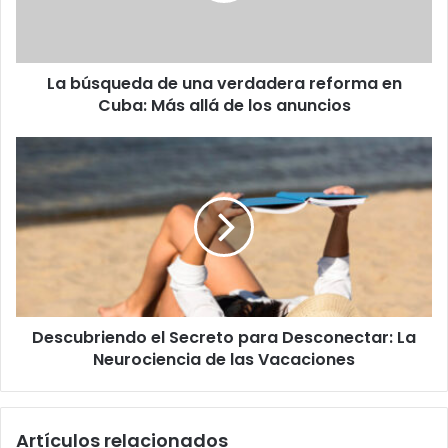
en
Cuba:
Más
La búsqueda de una verdadera reforma en
allá
de
Cuba: Más allá de los anuncios
los
anuncios
Descubriendo
el
Secreto
para
Desconectar:
La
Neurociencia
de
las
Descubriendo el Secreto para Desconectar: La
Vacaciones
Neurociencia de las Vacaciones
Artículos relacionados