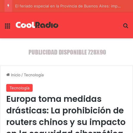
La crisis en el estrecho de Ormuz: un desafío geopolítico que golpea la economía global
Menú
B
Inicio
/
Tecnología
Tecnología
Europa toma medidas
drásticas: La prohibición de
routers chinos y su impacto