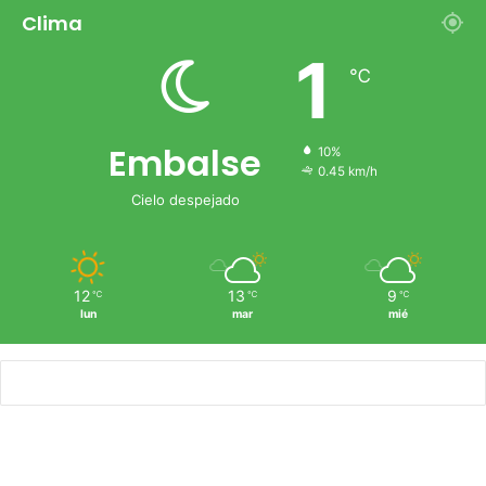
Clima
1
℃
Embalse
10%
0.45 km/h
Cielo despejado
12
13
9
℃
℃
℃
lun
mar
mié