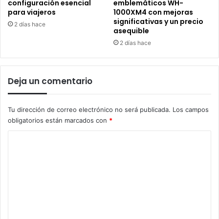
configuración esencial
emblemáticos WH-
para viajeros
1000XM4 con mejoras
significativas y un precio
2 días hace
asequible
2 días hace
Deja un comentario
Tu dirección de correo electrónico no será publicada.
Los campos
obligatorios están marcados con
*
C
o
m
e
n
t