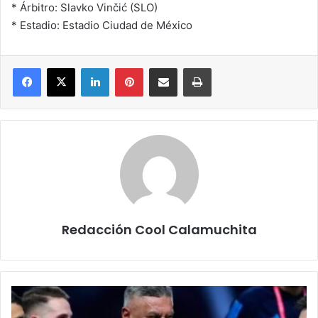
* Árbitro: Slavko Vinčić (SLO)
* Estadio: Estadio Ciudad de México
Facebook
X
LinkedIn
Pinterest
Compartir por correo electrónico
Imprimir
Redacción Cool Calamuchita
Tapia
habló