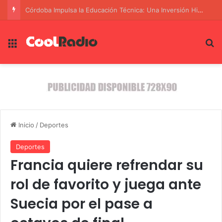
La Represión de Putin: El Partido Opositor Yábloko y la Guerra en Ucrania
Menú
B
Inicio
/
Deportes
Deportes
Francia quiere refrendar su
rol de favorito y juega ante
Suecia por el pase a