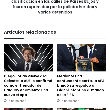
Países
clasificación en las calles de Países Bajos y
Bajos
fueron reprimidos por la policía: heridos y
y
varios detenidos
fueron
reprimidos
por
Artículos relacionados
la
policía:
heridos
y
varios
detenidos
Diego Forlán vuelve a la
Mediante una
Celeste: la AUF lo confirmó
contundente carta, la AFA
como entrenador de
brindó su respaldo a
Uruguay y comienza una
Gianni Infantino al mando
nueva etapa
de la FIFA
16 horas hace
16 horas hace