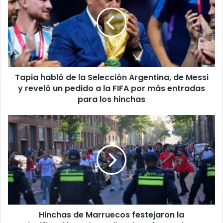
de
la
Selección
Argentina,
de
Messi
y
Tapia habló de la Selección Argentina, de Messi
reveló
un
y reveló un pedido a la FIFA por más entradas
pedido
para los hinchas
a
la
Hinchas
FIFA
de
por
Marruecos
más
festejaron
entradas
la
para
clasificación
los
en
hinchas
las
calles
Hinchas de Marruecos festejaron la
de