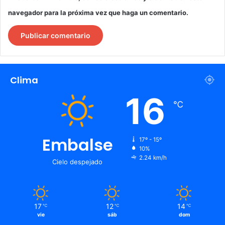
navegador para la próxima vez que haga un comentario.
Clima
16
℃
Embalse
17º - 15º
10%
2.24 km/h
Cielo despejado
17
12
14
℃
℃
℃
vie
sáb
dom