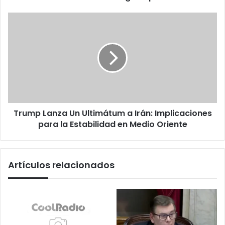
Pérdida
de
Trump
Aiona,
Lanza
Hija
Un
de
Ultimátum
un
a
Músico
Irán:
de
Implicaciones
Rodrigo
para
Tapari
la
Trump Lanza Un Ultimátum a Irán: Implicaciones
Estabilidad
en
para la Estabilidad en Medio Oriente
Medio
Oriente
Artículos relacionados