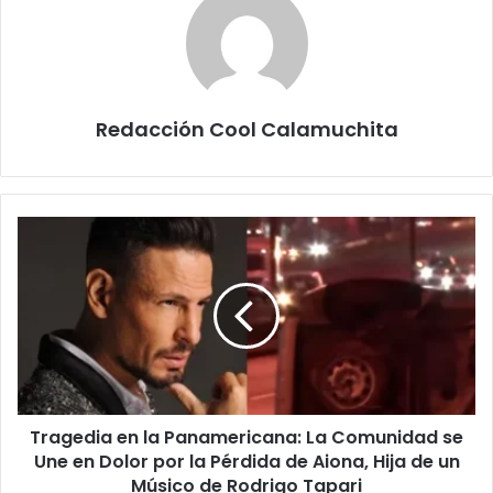
Redacción Cool Calamuchita
Tragedia
en
la
Panamericana:
La
Comunidad
se
Une
en
Tragedia en la Panamericana: La Comunidad se
Dolor
por
Une en Dolor por la Pérdida de Aiona, Hija de un
la
Músico de Rodrigo Tapari