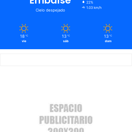
Embalse
22%
1.03 km/h
Cielo despejado
18
13
13
℃
℃
℃
vie
sáb
dom