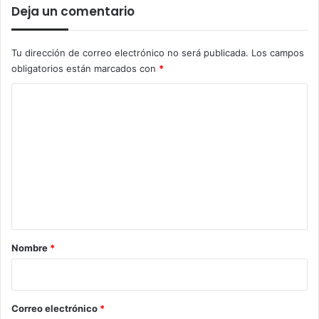
Deja un comentario
Tu dirección de correo electrónico no será publicada.
Los campos
obligatorios están marcados con
*
C
o
m
e
n
t
a
r
Nombre
*
i
o
*
Correo electrónico
*