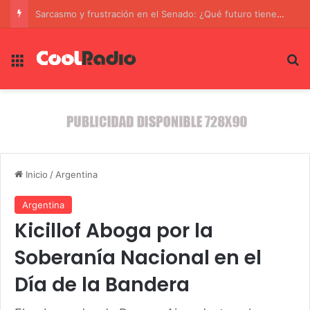
Sarcasmo y frustración en el Senado: ¿Qué futuro tiene la Ley de Propiedad Privada?
Menú
B
Inicio
/
Argentina
Argentina
Kicillof Aboga por la
Soberanía Nacional en el
Día de la Bandera