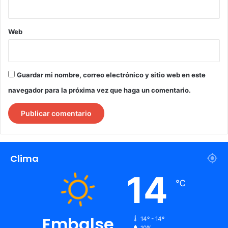
Web
Guardar mi nombre, correo electrónico y sitio web en este
navegador para la próxima vez que haga un comentario.
Clima
14
℃
Embalse
14º - 14º