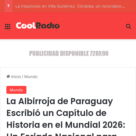
Washington desmantela red financiera secreta de Irán, cientos de millones de dólares en juego
Menú
B
Inicio
/
Mundo
Mundo
La Albirroja de Paraguay
Escribió un Capítulo de
Historia en el Mundial 2026: