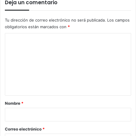
Deja un comentario
Tu dirección de correo electrónico no será publicada.
Los campos
obligatorios están marcados con
*
C
o
m
e
n
t
a
r
Nombre
*
i
o
*
Correo electrónico
*