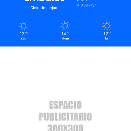
10%
3.58 km/h
Cielo despejado
12
14
12
℃
℃
℃
sáb
dom
lun