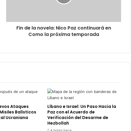
Paz
continuará
en
Como
Fin de la novela: Nico Paz continuará en
la
próxima
Como la próxima temporada
temporada
uevos Ataques
Líbano e Israel: Un Paso Hacia la
Misiles Balísticos
Paz con el Acuerdo de
tal Ucraniana
Verificación del Desarme de
Hezbollah
4 horas hace