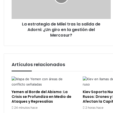
la
salida
de
Adorni:
La estrategia de Milei tras la salida de
¿Un
giro
Adorni: ¿Un giro en la gestión del
en
Mercosur?
la
gestión
del
Mercosur?
Artículos relacionados
Yemen al Borde del Abismo: La
Kiev Soporta N
Crisis se Profundiza en Medio de
Rusos: Drones y 
Ataques y Represalias
Afectan la Capi
24 minutos hace
2 horas hace