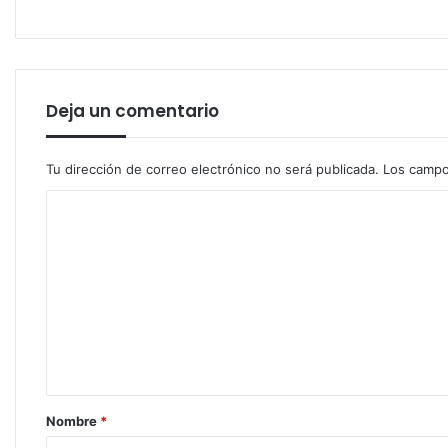
Deja un comentario
Tu dirección de correo electrónico no será publicada.
Los campo
C
o
m
e
n
t
a
r
Nombre
*
i