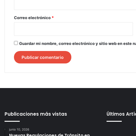
o
*
Correo electrónico
*
Guardar mi nombre, correo electrónico y sitio web en este 
Publicaciones más vistas
Últimos Art
junio 10, 2026
Nuevas Regulaciones de Tránsito en