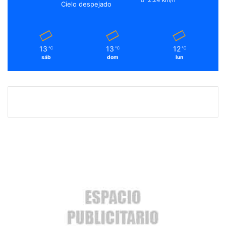
2.24 km/h
Cielo despejado
13
13
12
℃
℃
℃
sáb
dom
lun