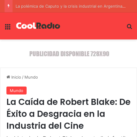
La muerte de un boxeador en un ‘Club de la Pelea’ clandestino en Chile: Un grito de alerta sobre la violencia
Menú
B
Inicio
/
Mundo
Mundo
La Caída de Robert Blake: De
Éxito a Desgracia en la
Industria del Cine