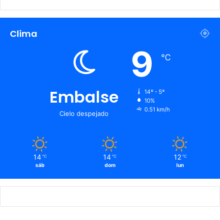
Clima
9
℃
Embalse
14º - 5º
10%
0.51 km/h
Cielo despejado
14
14
12
℃
℃
℃
sáb
dom
lun