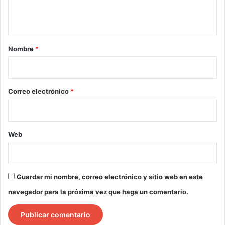
n
t
a
r
Nombre
*
i
o
*
Correo electrónico
*
Web
Guardar mi nombre, correo electrónico y sitio web en este
navegador para la próxima vez que haga un comentario.