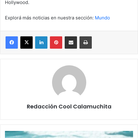
Hollywood.
Explorá más noticias en nuestra sección:
Mundo
Facebook
X
LinkedIn
Pinterest
Compartir por correo electrónico
Imprimir
Redacción Cool Calamuchita
Protege