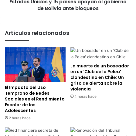
Estados Unidos y 15 países apoyan al gobierno
Bolivia
ante
de Bolivia ante bloqueos
bloqueos
Artículos relacionados
La muerte de un boxeador
en un ‘Club de la Pelea’
clandestino en Chile: Un
grito de alerta sobre la
El Impacto del Uso
violencia
Temprano de Redes
4 horas hace
Sociales en el Rendimiento
Escolar de los
Adolescentes
2 horas hace