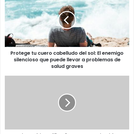
tu
cuero
cabelludo
del
sol:
El
enemigo
silencioso
Protege tu cuero cabelludo del sol: El enemigo
que
puede
silencioso que puede llevar a problemas de
llevar
salud graves
a
problemas
Estados
de
Unidos
salud
y
graves
15
países
apoyan
al
gobierno
de