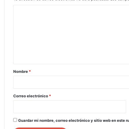
C
o
m
e
n
t
a
r
Nombre
*
i
o
*
Correo electrónico
*
Guardar mi nombre, correo electrónico y sitio web en este 