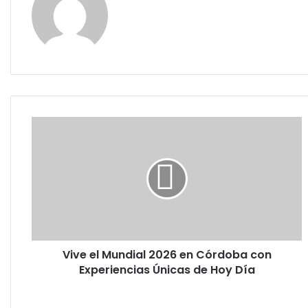
Vive
el
Mundial
2026
en
Córdoba
con
Experiencias
Únicas
Vive el Mundial 2026 en Córdoba con
de
Hoy
Experiencias Únicas de Hoy Día
Día