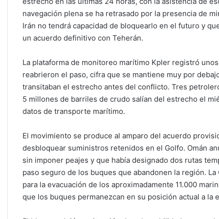
estrecho en las últimas 24 horas, con la asistencia de esc
navegación plena se ha retrasado por la presencia de mi
Irán no tendrá capacidad de bloquearlo en el futuro y qu
un acuerdo definitivo con Teherán.
La plataforma de monitoreo marítimo Kpler registró uno
reabrieron el paso, cifra que se mantiene muy por debaj
transitaban el estrecho antes del conflicto. Tres petro
5 millones de barriles de crudo salían del estrecho el mi
datos de transporte marítimo.
El movimiento se produce al amparo del acuerdo provisio
desbloquear suministros retenidos en el Golfo. Omán an
sin imponer peajes y que había designado dos rutas tempora
paso seguro de los buques que abandonen la región. La O
para la evacuación de los aproximadamente 11.000 marine
que los buques permanezcan en su posición actual a la e