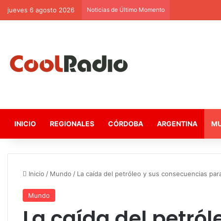
jueves 6 agosto 2026
Noticias de Último Momento
INICIO
REGIONALES
CÓRDOBA
ARGENTINA
M
Inicio
/
Mundo
/
La caída del petróleo y sus consecuencias par
Mundo
La caída del petról