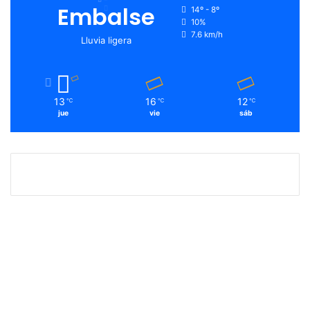
Embalse
14º - 8º
10%
7.6 km/h
Lluvia ligera
13
16
12
℃
℃
℃
jue
vie
sáb