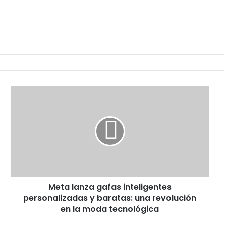
Meta
lanza
gafas
inteligentes
personalizadas
y
baratas:
una
revolución
Meta lanza gafas inteligentes
en
la
personalizadas y baratas: una revolución
moda
en la moda tecnológica
tecnológica