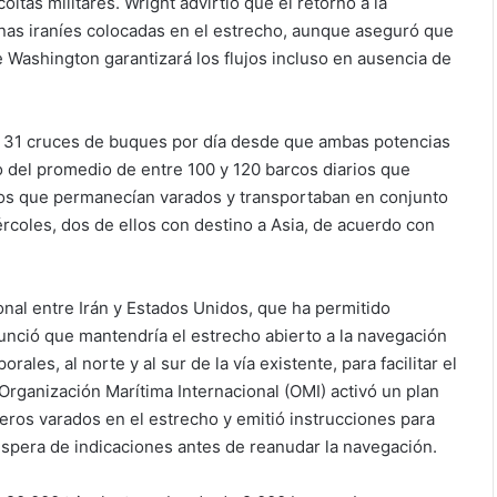
oltas militares. Wright advirtió que el retorno a la
nas iraníes colocadas en el estrecho, aunque aseguró que
e Washington garantizará los flujos incluso en ausencia de
s 31 cruces de buques por día desde que ambas potencias
o del promedio de entre 100 y 120 barcos diarios que
leros que permanecían varados y transportaban en conjunto
ércoles, dos de ellos con destino a Asia, de acuerdo con
nal entre Irán y Estados Unidos, que ha permitido
unció que mantendría el estrecho abierto a la navegación
les, al norte y al sur de la vía existente, para facilitar el
rganización Marítima Internacional (OMI) activó un plan
ros varados en el estrecho y emitió instrucciones para
spera de indicaciones antes de reanudar la navegación.