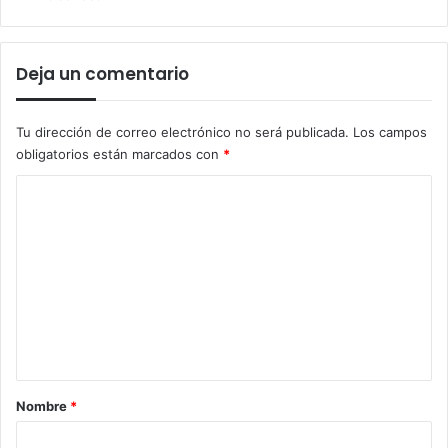
Deja un comentario
Tu dirección de correo electrónico no será publicada.
Los campos
obligatorios están marcados con
*
C
o
m
e
n
t
a
r
Nombre
*
i