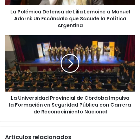
Adorni:
La Polémica Defensa de Lilia Lemoine a Manuel
Un
Escándalo
Adorni: Un Escándalo que Sacude la Política
que
Argentina
Sacude
la
La
Política
Universidad
Argentina
Provincial
de
Córdoba
Impulsa
la
Formación
en
La Universidad Provincial de Córdoba Impulsa
Seguridad
Pública
la Formación en Seguridad Pública con Carrera
con
de Reconocimiento Nacional
Carrera
de
Reconocimiento
Artículos relacionados
Nacional