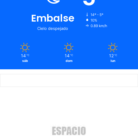
Embalse
14º - 5º
10%
0.89 km/h
Cielo despejado
14
14
12
℃
℃
℃
sáb
dom
lun