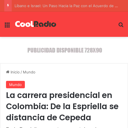
La Alianza Estratégica Contra el Terrorismo: SIDE y FBI Unen Fuerzas
Menú
B
Inicio
/
Mundo
Mundo
La carrera presidencial en
Colombia: De la Espriella se
distancia de Cepeda