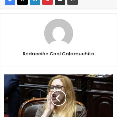
Redacción Cool Calamuchita
La
Polémica
Defensa
de
Lilia
Lemoine
a
Manuel