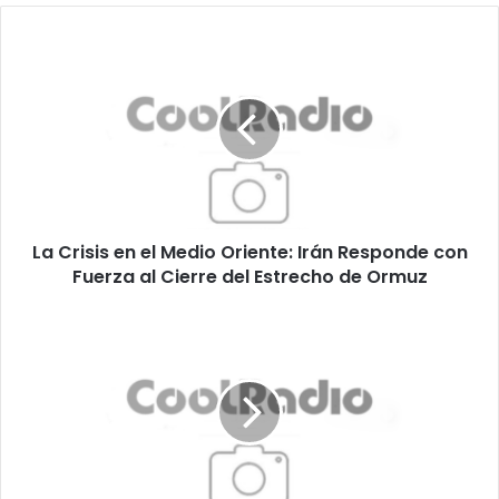
La
Crisis
en
el
Medio
Oriente:
Irán
Responde
con
La Crisis en el Medio Oriente: Irán Responde con
Fuerza
al
Fuerza al Cierre del Estrecho de Ormuz
Cierre
del
Camino
Estrecho
de
de
los
Ormuz
Artesanos
de
Villa
Giardino:
un