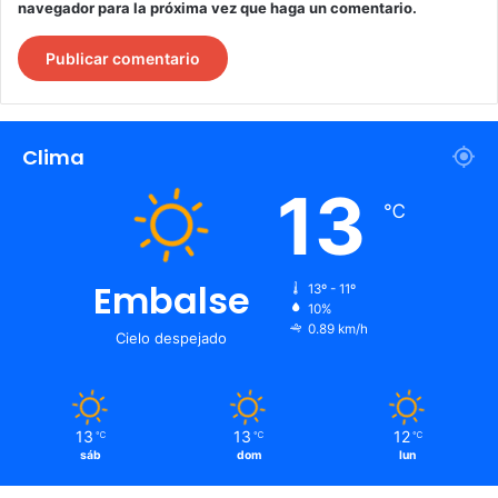
navegador para la próxima vez que haga un comentario.
Clima
13
℃
Embalse
13º - 11º
10%
0.89 km/h
Cielo despejado
13
13
12
℃
℃
℃
sáb
dom
lun