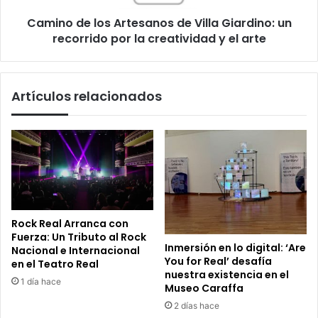
recorrido
Camino de los Artesanos de Villa Giardino: un
por
la
recorrido por la creatividad y el arte
creatividad
y
el
Artículos relacionados
arte
Rock Real Arranca con
Fuerza: Un Tributo al Rock
Inmersión en lo digital: ‘Are
Nacional e Internacional
You for Real’ desafía
en el Teatro Real
nuestra existencia en el
1 día hace
Museo Caraffa
2 días hace