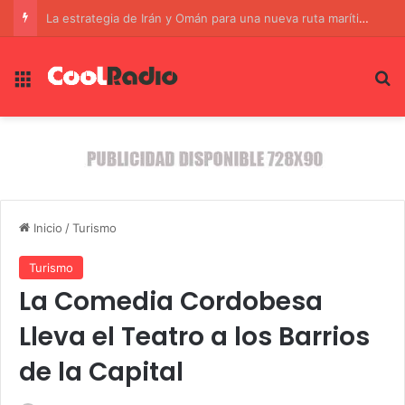
La estrategia de Irán y Omán para una nueva ruta marítima en el Estrecho de Ormuz
Menú
B
Inicio
/
Turismo
Turismo
La Comedia Cordobesa
Lleva el Teatro a los Barrios
de la Capital