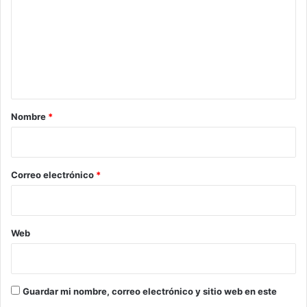
m
e
n
t
a
r
Nombre
*
i
o
*
Correo electrónico
*
Web
Guardar mi nombre, correo electrónico y sitio web en este