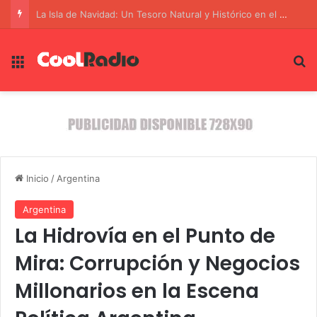
Venezuela da un paso hacia la paz: Las conversaciones para la democracia avanzan
Menú
B
Inicio
/
Argentina
Argentina
La Hidrovía en el Punto de
Mira: Corrupción y Negocios
Millonarios en la Escena