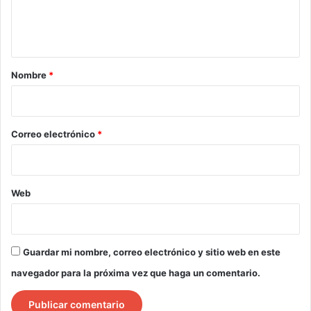
n
t
a
r
Nombre
*
i
o
*
Correo electrónico
*
Web
Guardar mi nombre, correo electrónico y sitio web en este
navegador para la próxima vez que haga un comentario.