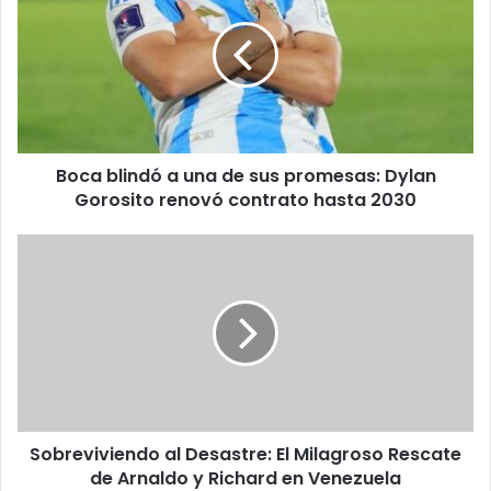
a
una
de
sus
promesas:
Dylan
Gorosito
Boca blindó a una de sus promesas: Dylan
renovó
contrato
Gorosito renovó contrato hasta 2030
hasta
2030
Sobreviviendo
al
Desastre:
El
Milagroso
Rescate
de
Arnaldo
y
Sobreviviendo al Desastre: El Milagroso Rescate
Richard
en
de Arnaldo y Richard en Venezuela