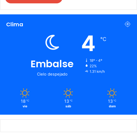
Clima
4
℃
Embalse
18º - 4º
22%
1.31 km/h
Cielo despejado
18
13
13
℃
℃
℃
vie
sáb
dom