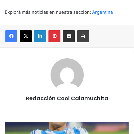
Explorá más noticias en nuestra sección:
Argentina
Facebook
X
LinkedIn
Pinterest
Compartir por correo electrónico
Imprimir
Redacción Cool Calamuchita
Boca
blindó