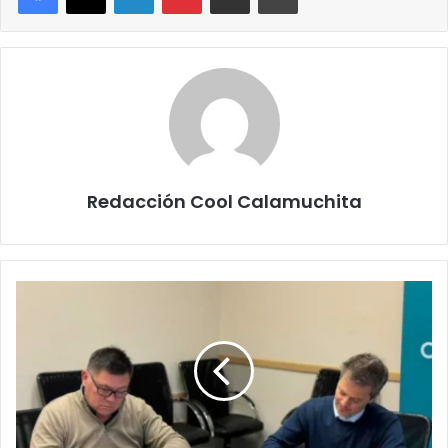
Redacción Cool Calamuchita
Uniendo
Esfuerzos
para
la
Salud:
APROSS
y
Instituto