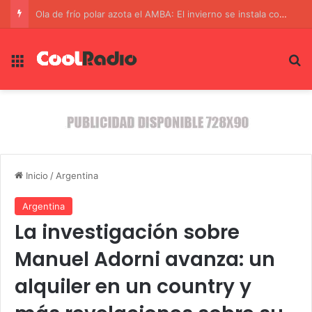
Un Operativo Conjunto Rescata a una Recién Nacida Secuestrada en la Frontera de Brasil y Paraguay
Menú
B
Inicio
/
Argentina
Argentina
La investigación sobre
Manuel Adorni avanza: un
alquiler en un country y