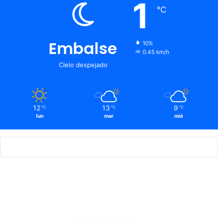
1
℃
Embalse
10%
0.45 km/h
Cielo despejado
12
13
9
℃
℃
℃
lun
mar
mié