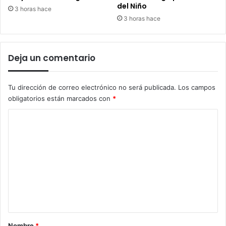
del Niño
3 horas hace
3 horas hace
Deja un comentario
Tu dirección de correo electrónico no será publicada.
Los campos
obligatorios están marcados con
*
C
o
m
e
n
t
a
r
Nombre
*