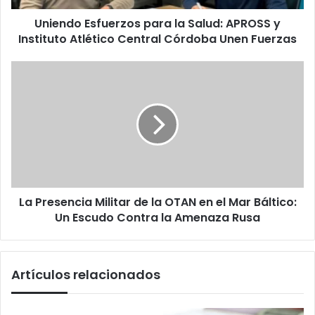
Atlético
Uniendo Esfuerzos para la Salud: APROSS y
Central
Córdoba
Instituto Atlético Central Córdoba Unen Fuerzas
Unen
Fuerzas
La
Presencia
Militar
de
la
OTAN
en
el
Mar
La Presencia Militar de la OTAN en el Mar Báltico:
Báltico:
Un
Un Escudo Contra la Amenaza Rusa
Escudo
Contra
la
Artículos relacionados
Amenaza
Rusa