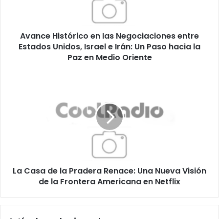
Estados
Unidos,
Israel
Avance Histórico en las Negociaciones entre
e
Irán:
Estados Unidos, Israel e Irán: Un Paso hacia la
Un
Paz en Medio Oriente
Paso
hacia
La
la
Casa
Paz
de
en
la
Medio
Pradera
Oriente
Renace:
Una
Nueva
Visión
La Casa de la Pradera Renace: Una Nueva Visión
de
la
de la Frontera Americana en Netflix
Frontera
Americana
en