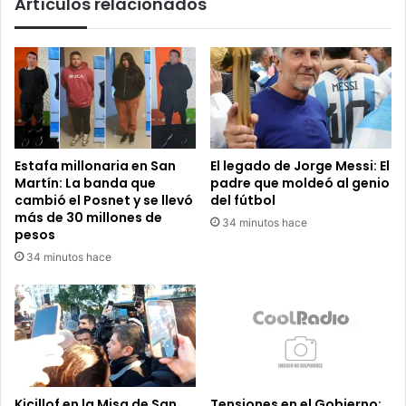
Artículos relacionados
Netflix
Estafa millonaria en San
El legado de Jorge Messi: El
Martín: La banda que
padre que moldeó al genio
cambió el Posnet y se llevó
del fútbol
más de 30 millones de
34 minutos hace
pesos
34 minutos hace
Kicillof en la Misa de San
Tensiones en el Gobierno: