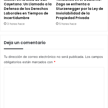
Cayetano: Un Llamado a la
Zago se enfrenta a
Defensa de los Derechos
Sturzenegger por la Ley de
Laborales en Tiempos de
Inviolabilidad de la
Incertidumbre
Propiedad Privada
3 horas hace
5 horas hace
Deja un comentario
Tu dirección de correo electrónico no será publicada.
Los campos
obligatorios están marcados con
*
C
o
m
e
n
t