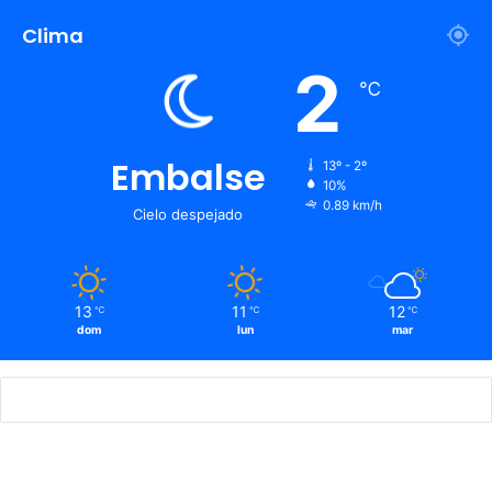
Clima
2
℃
Embalse
13º - 2º
10%
0.89 km/h
Cielo despejado
13
11
12
℃
℃
℃
dom
lun
mar