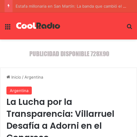
El legado de Jorge Messi: El padre que moldeó al genio del fútbol
Menú
B
Inicio
/
Argentina
Argentina
La Lucha por la
Transparencia: Villarruel
Desafía a Adorni en el