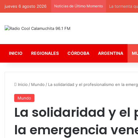
jueves 6 agosto 2026
Noticias de Último Momento
La tormenta que
INICIO
REGIONALES
CÓRDOBA
ARGENTINA
M
Inicio
/
Mundo
/
La solidaridad y el profesionalismo en la emer
Mundo
La solidaridad y el
la emergencia ven