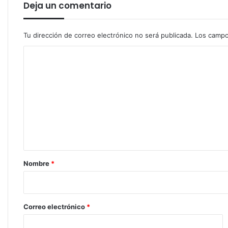
Deja un comentario
Tu dirección de correo electrónico no será publicada.
Los campo
C
o
m
e
n
t
a
r
Nombre
*
i
o
*
Correo electrónico
*