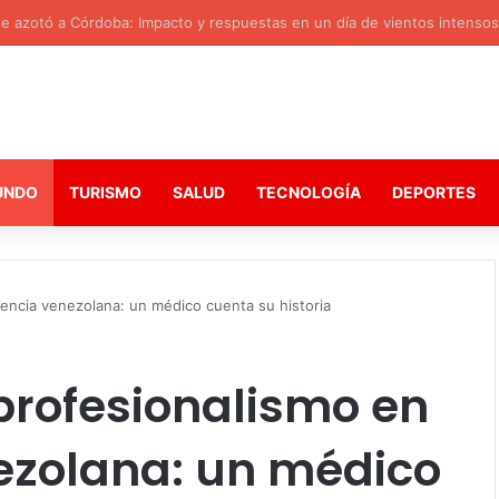
 azotó a Córdoba: Impacto y respuestas en un día de vientos intensos
UNDO
TURISMO
SALUD
TECNOLOGÍA
DEPORTES
gencia venezolana: un médico cuenta su historia
 profesionalismo en
ezolana: un médico