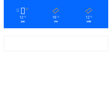
12
16
12
℃
℃
℃
jue
vie
sáb