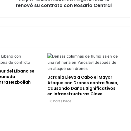
con
renovó su contrato con Rosario Central
Rosario
Central
sur del Líbano se
reanuda
Ucrania Lleva a Cabo el Mayor
ntra Hezbollah
Ataque con Drones contra Rusia,
Causando Daños Significativos
en Infraestructuras Clave
6 horas hace