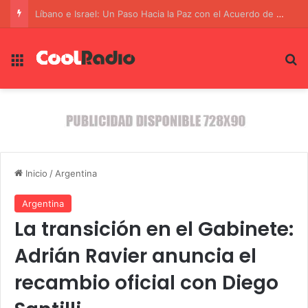
La Alianza Estratégica Contra el Terrorismo: SIDE y FBI Unen Fuerzas
Menú
B
Inicio
/
Argentina
Argentina
La transición en el Gabinete:
Adrián Ravier anuncia el
recambio oficial con Diego