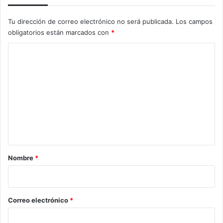
Tu dirección de correo electrónico no será publicada.
Los campos
obligatorios están marcados con
*
C
o
m
e
n
t
a
r
Nombre
*
i
o
*
Correo electrónico
*