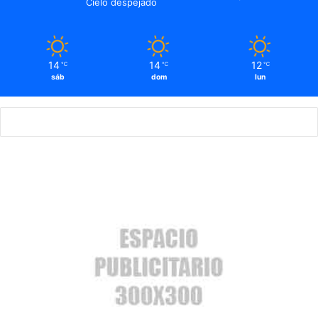
Cielo despejado
14
14
12
℃
℃
℃
sáb
dom
lun