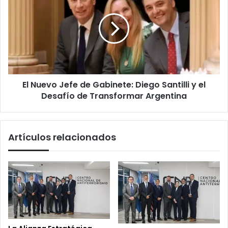
Jefe
de
Gabinete:
Diego
Santilli
y
el
El Nuevo Jefe de Gabinete: Diego Santilli y el
Desafío
de
Desafío de Transformar Argentina
Transformar
Argentina
Artículos relacionados