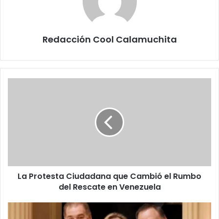
Redacción Cool Calamuchita
La
Protesta
Ciudadana
que
Cambió
el
Rumbo
del
Rescate
La Protesta Ciudadana que Cambió el Rumbo
en
Venezuela
del Rescate en Venezuela
El
Nuevo