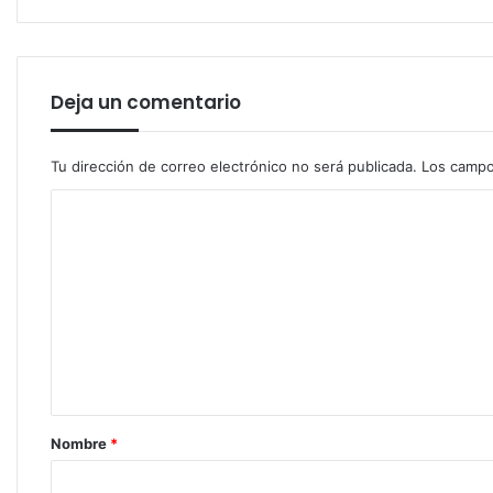
Deja un comentario
Tu dirección de correo electrónico no será publicada.
Los campo
C
o
m
e
n
t
a
r
Nombre
*
i