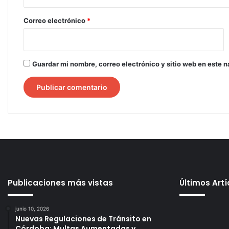
o
*
Correo electrónico
*
Guardar mi nombre, correo electrónico y sitio web en este 
Publicaciones más vistas
Últimos Art
junio 10, 2026
Nuevas Regulaciones de Tránsito en
Córdoba: Multas Aumentadas y