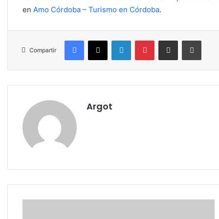
en
Amo Córdoba – Turismo en Córdoba
.
Facebook
X
LinkedIn
Pinterest
Compartir por correo electrónico
Imprim
Compartir
Argot
Terremoto
en