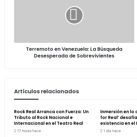
Venezuela:
La
Búsqueda
Desesperada
de
Sobrevivientes
Terremoto en Venezuela: La Búsqueda
Desesperada de Sobrevivientes
Artículos relacionados
Rock Real Arranca con Fuerza: Un
Inmersión en lo d
Tributo al Rock Nacional e
for Real’ desafí
Internacional en el Teatro Real
existencia en e
17 horas hace
1 día hace