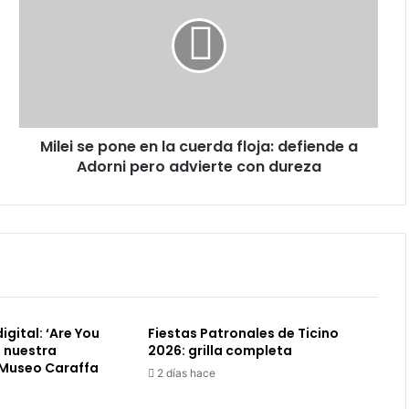
pone
en
la
cuerda
floja:
defiende
a
Milei se pone en la cuerda floja: defiende a
Adorni
pero
Adorni pero advierte con dureza
advierte
con
dureza
igital: ‘Are You
Fiestas Patronales de Ticino
a nuestra
2026: grilla completa
l Museo Caraffa
2 días hace