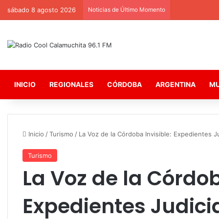
sábado 8 agosto 2026
Noticias de Último Momento
INICIO
REGIONALES
CÓRDOBA
ARGENTINA
M
Inicio
/
Turismo
/
La Voz de la Córdoba Invisible: Expedientes Ju
Turismo
La Voz de la Córdob
Expedientes Judici