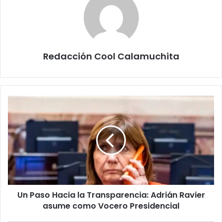
Redacción Cool Calamuchita
Un
Paso
Hacia
la
Transparencia:
Adrián
Ravier
asume
como
Un Paso Hacia la Transparencia: Adrián Ravier
Vocero
Presidencial
asume como Vocero Presidencial