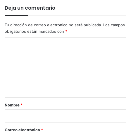
Deja un comentario
Tu dirección de correo electrónico no será publicada.
Los campos
obligatorios están marcados con
*
C
o
m
e
n
t
a
r
Nombre
*
i
o
*
Correo electrónico
*