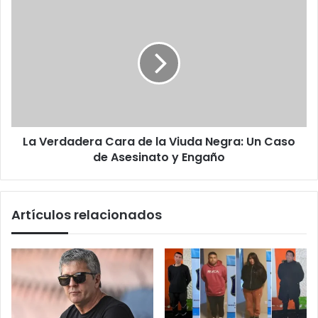
La
Verdadera
Cara
de
la
Viuda
Negra:
Un
Caso
La Verdadera Cara de la Viuda Negra: Un Caso
de
Asesinato
de Asesinato y Engaño
y
Engaño
Artículos relacionados