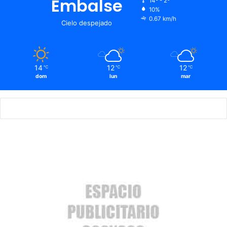
Embalse
14º - 2º
10%
0.67 km/h
Cielo despejado
14
12
12
℃
℃
℃
dom
lun
mar