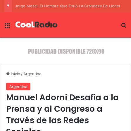
El Laburo de la Corrupción: La Red de Crimen Organizado que Asesinó a Fernando Villavicencio en Ecuador
Menú
B
Inicio
/
Argentina
Argentina
Manuel Adorni Desafía a la
Prensa y al Congreso a
Través de las Redes