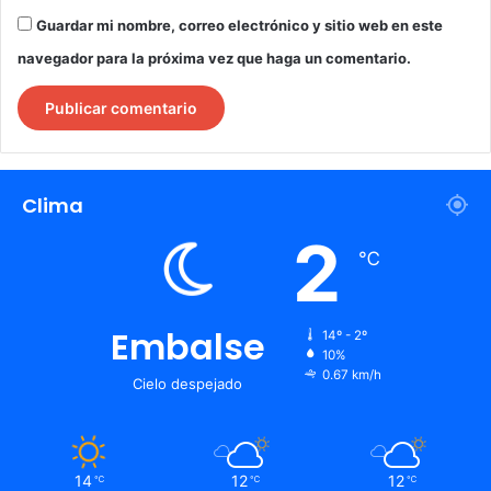
Guardar mi nombre, correo electrónico y sitio web en este
navegador para la próxima vez que haga un comentario.
Clima
2
℃
Embalse
14º - 2º
10%
0.67 km/h
Cielo despejado
14
12
12
℃
℃
℃