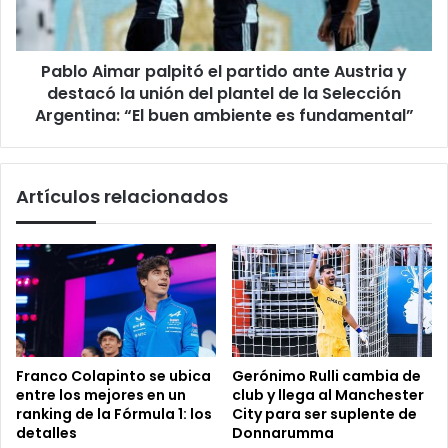
Austria
y
destacó
Pablo Aimar palpitó el partido ante Austria y
la
unión
destacó la unión del plantel de la Selección
del
Argentina: “El buen ambiente es fundamental”
plantel
de
la
Artículos relacionados
Selección
Argentina:
“El
buen
ambiente
es
fundamental”
Franco Colapinto se ubica
Gerónimo Rulli cambia de
entre los mejores en un
club y llega al Manchester
ranking de la Fórmula 1: los
City para ser suplente de
detalles
Donnarumma