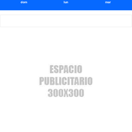
dom
lun
mar