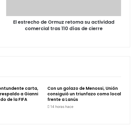
actividad
comercial
tras
El estrecho de Ormuz retoma su actividad
110
días
comercial tras 110 días de cierre
de
cierre
ontundente carta,
Con un golazo de Menossi, Unión
 respaldo a Gianni
consiguió un triunfazo como local
do de la FIFA
frente a Lanús
14 horas hace