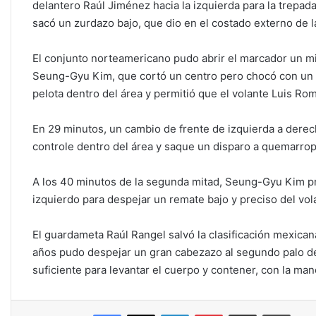
delantero Raúl Jiménez hacia la izquierda para la trepada 
sacó un zurdazo bajo, que dio en el costado externo de l
El conjunto norteamericano pudo abrir el marcador un mi
Seung-Gyu Kim, que cortó un centro pero chocó con un c
pelota dentro del área y permitió que el volante Luis Rom
En 29 minutos, un cambio de frente de izquierda a derec
controle dentro del área y saque un disparo a quemarro
A los 40 minutos de la segunda mitad, Seung-Gyu Kim pro
izquierdo para despejar un remate bajo y preciso del vo
El guardameta Raúl Rangel salvó la clasificación mexican
años pudo despejar un gran cabezazo al segundo palo del
suficiente para levantar el cuerpo y contener, con la m
Facebook
X
LinkedIn
Pinterest
Compartir por correo electrónico
Imprim