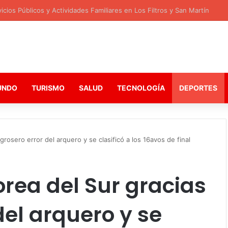
cios Públicos y Actividades Familiares en Los Filtros y San Martín
UNDO
TURISMO
SALUD
TECNOLOGÍA
DEPORTES
rosero error del arquero y se clasificó a los 16avos de final
orea del Sur gracias
del arquero y se