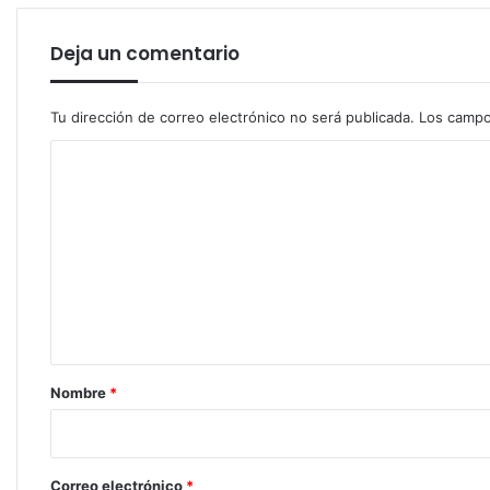
Deja un comentario
Tu dirección de correo electrónico no será publicada.
Los campo
C
o
m
e
n
t
a
r
Nombre
*
i
o
*
Correo electrónico
*