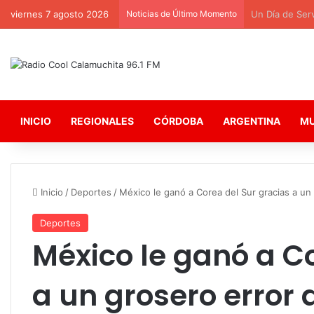
viernes 7 agosto 2026
Noticias de Último Momento
Un Día de Servi
INICIO
REGIONALES
CÓRDOBA
ARGENTINA
M
Inicio
/
Deportes
/
México le ganó a Corea del Sur gracias a un g
Deportes
México le ganó a C
a un grosero error 