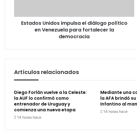
en
Venezuela
para
Estados Unidos impulsa el diálogo político
fortalecer
la
en Venezuela para fortalecer la
democracia
democracia
Artículos relacionados
Diego Forlán vuelve a la Celeste:
Mediante una c
la AUF lo confirmó como
la AFA brindó su
entrenador de Uruguay y
Infantino al man
comienza una nueva etapa
14 horas hace
14 horas hace