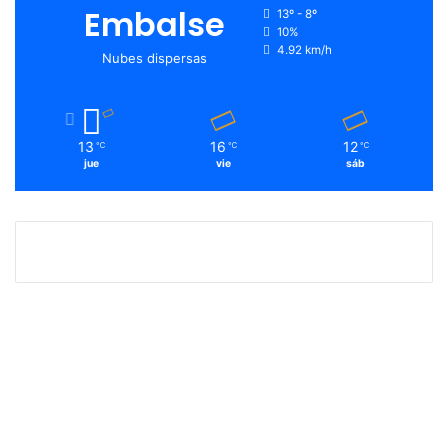
Embalse
13º - 8º
10%
4.92 km/h
Nubes dispersas
13
16
12
℃
℃
℃
jue
vie
sáb