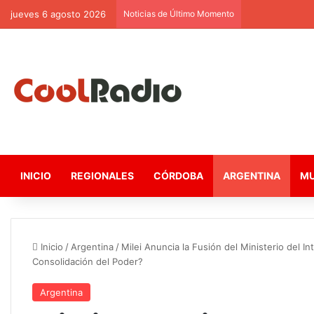
jueves 6 agosto 2026
Noticias de Último Momento
INICIO
REGIONALES
CÓRDOBA
ARGENTINA
M
Inicio
/
Argentina
/
Milei Anuncia la Fusión del Ministerio del I
Consolidación del Poder?
Argentina