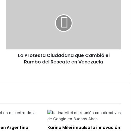
Protesta
Ciudadana
que
Cambió
el
Rumbo
del
Rescate
La Protesta Ciudadana que Cambió el
en
Venezuela
Rumbo del Rescate en Venezuela
 en Argentina:
Karina Milei impulsa la innovación