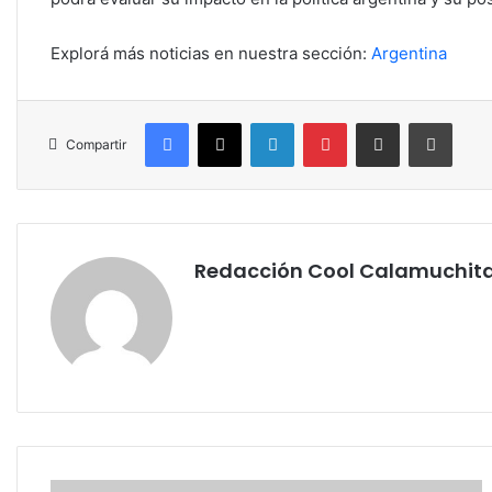
Explorá más noticias en nuestra sección:
Argentina
Facebook
X
LinkedIn
Pinterest
Compartir por correo electrónico
Imprim
Compartir
Redacción Cool Calamuchit
La