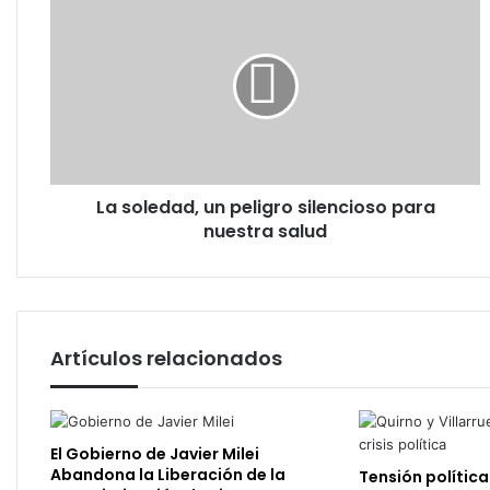
soledad,
un
peligro
silencioso
para
nuestra
salud
La soledad, un peligro silencioso para
nuestra salud
Artículos relacionados
El Gobierno de Javier Milei
Abandona la Liberación de la
Tensión política