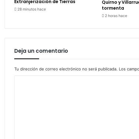
Extranjerización de Tierras
Quirno y Villarrue
tormenta
28 minutos hace
2 horas hace
Deja un comentario
Tu dirección de correo electrónico no será publicada.
Los campo
C
o
m
e
n
t
a