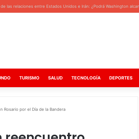
e las relaciones entre Estados Unidos e Irán: ¿Podrá Washington alcanz
UNDO
TURISMO
SALUD
TECNOLOGÍA
DEPORTES
en Rosario por el Día de la Bandera
Un reencuentro