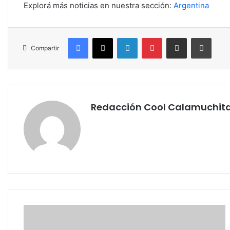
Explorá más noticias en nuestra sección:
Argentina
Facebook
X
LinkedIn
Pinterest
Compartir por correo electrónico
Imprim
Compartir
Redacción Cool Calamuchit
Córdoba
se