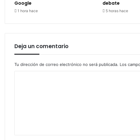
Google
debate
1 hora hace
5 horas hace
Deja un comentario
Tu dirección de correo electrónico no será publicada.
Los campo
C
o
m
e
n
t
a