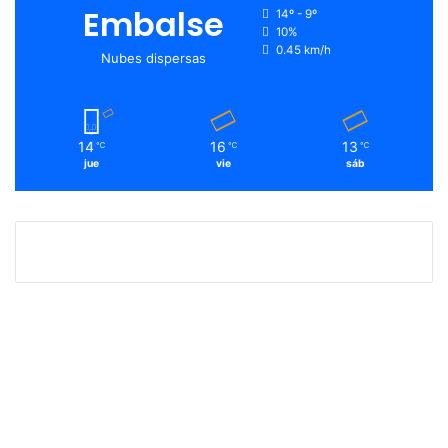
Embalse
14º - 9º
10%
0.45 km/h
Nubes dispersas
14
16
13
℃
℃
℃
jue
vie
sáb