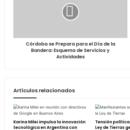
Prepara
para
el
Día
de
la
Bandera:
Córdoba se Prepara para el Día de la
Esquema
de
Bandera: Esquema de Servicios y
Servicios
Actividades
y
Actividades
Artículos relacionados
Karina Milei impulsa la innovación
Tensión política
tecnológica en Argentina con
Ley de Tierras g