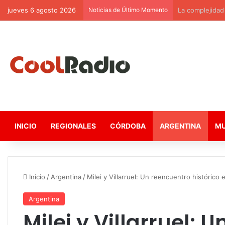
jueves 6 agosto 2026
Noticias de Último Momento
La complejidad d
INICIO
REGIONALES
CÓRDOBA
ARGENTINA
M
Inicio
/
Argentina
/
Milei y Villarruel: Un reencuentro histórico 
Argentina
Milei y Villarruel: 