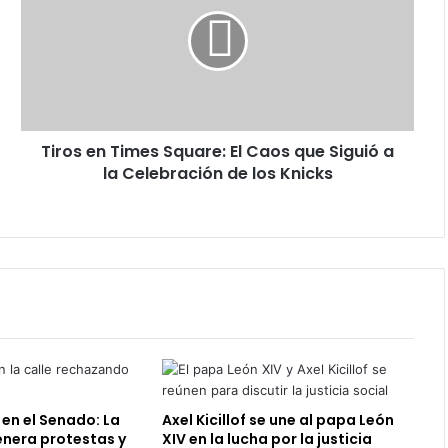
Times
Square:
El
Caos
que
Siguió
a
Tiros en Times Square: El Caos que Siguió a
la
Celebración
la Celebración de los Knicks
de
los
Knicks
 en el Senado: La
Axel Kicillof se une al papa León
enera protestas y
XIV en la lucha por la justicia