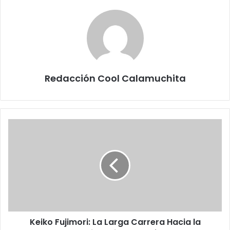
Redacción Cool Calamuchita
Keiko
Fujimori:
La
Larga
Carrera
Hacia
la
Presidencia
del
Keiko Fujimori: La Larga Carrera Hacia la
Perú