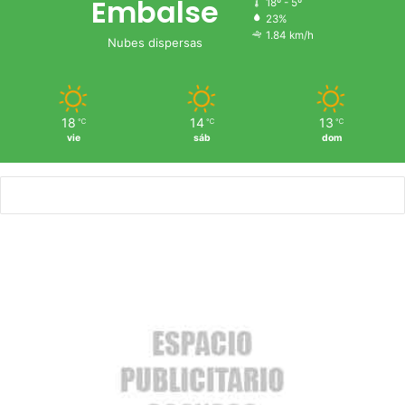
Embalse
18º - 5º
23%
1.84 km/h
Nubes dispersas
18
14
13
℃
℃
℃
vie
sáb
dom