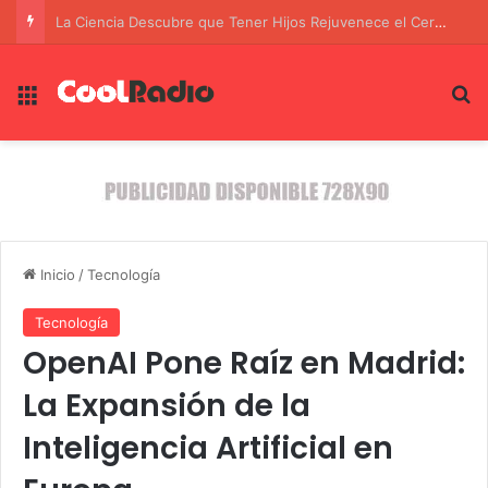
La confianza de Trump en la posición militar de Estados Unidos frente a Irán
Menú
B
Inicio
/
Tecnología
Tecnología
OpenAI Pone Raíz en Madrid:
La Expansión de la
Inteligencia Artificial en