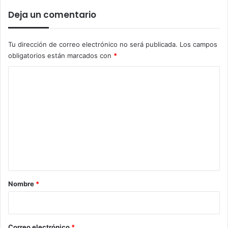
Deja un comentario
Tu dirección de correo electrónico no será publicada.
Los campos
obligatorios están marcados con
*
C
o
m
e
n
t
a
r
Nombre
*
i
o
*
Correo electrónico
*