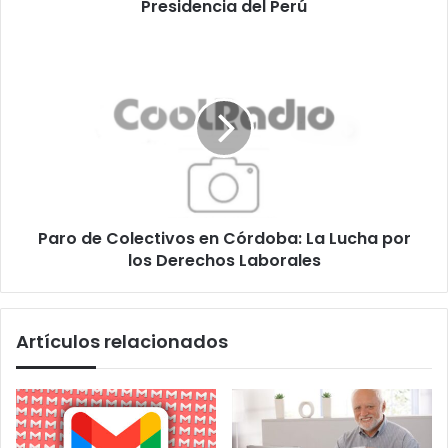
Presidencia del Perú
Paro
de
Colectivos
en
Córdoba:
La
Lucha
por
los
Paro de Colectivos en Córdoba: La Lucha por
Derechos
Laborales
los Derechos Laborales
Artículos relacionados