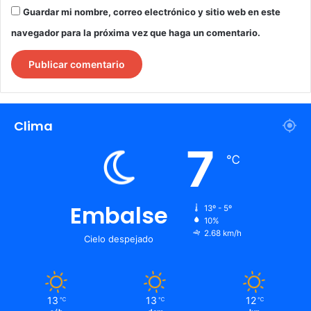
Guardar mi nombre, correo electrónico y sitio web en este
navegador para la próxima vez que haga un comentario.
Clima
7
℃
Embalse
13º - 5º
10%
2.68 km/h
Cielo despejado
13
13
12
℃
℃
℃