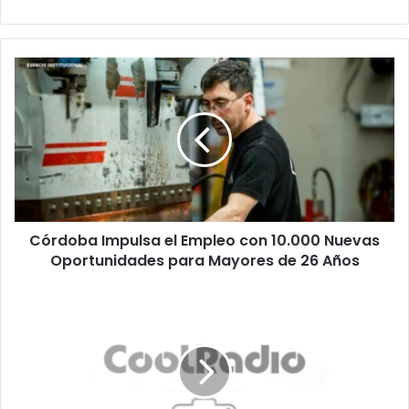
Córdoba
Impulsa
el
Empleo
con
10.000
Nuevas
Oportunidades
para
Córdoba Impulsa el Empleo con 10.000 Nuevas
Mayores
de
Oportunidades para Mayores de 26 Años
26
Años
Récord
de
represión
en
Cuba:
1.281