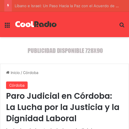
La Alianza Estratégica Contra el Terrorismo: SIDE y FBI Unen Fuerzas
Menú
B
Inicio
/
Córdoba
Córdoba
Paro Judicial en Córdoba:
La Lucha por la Justicia y la
Dignidad Laboral