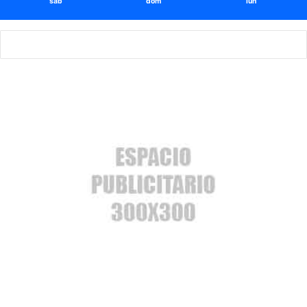
sáb
dom
lun