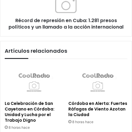
presos
políticos
y
Récord de represión en Cuba: 1.281 presos
un
llamado
políticos y un llamado a la acción internacional
a
la
acción
Artículos relacionados
internacional
La Celebración de San
Córdoba en Alerta: Fuertes
Cayetano en Córdoba:
Ráfagas de Viento Azotan
Unidad y Lucha por el
la Ciudad
Trabajo Digno
8 horas hace
8 horas hace