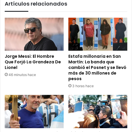
Artículos relacionados
Street
Jorge Messi: El Hombre
Estafa millonaria en San
Que Forjó La Grandeza De
Martín: La banda que
Lionel
cambió el Posnet y se llevó
más de 30 millones de
46 minutos hace
pesos
3 horas hace