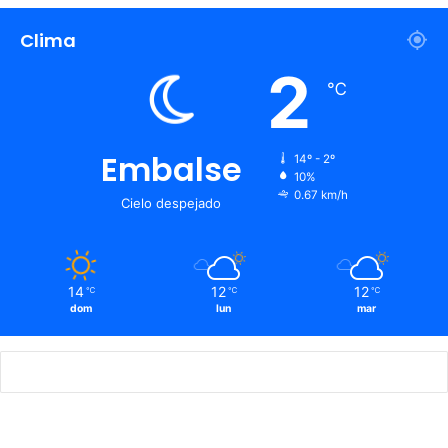
Clima
2
℃
Embalse
14º - 2º
10%
0.67 km/h
Cielo despejado
14
12
12
℃
℃
℃
dom
lun
mar