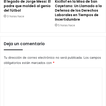
El legado de Jorge Messi: El
Kicillof en la Misa de San
padre que moldeó al genio
Cayetano: Un Llamado a la
del fútbol
Defensa de los Derechos
Laborales en Tiempos de
3 horas hace
Incertidumbre
5 horas hace
Deja un comentario
Tu dirección de correo electrónico no será publicada.
Los campos
obligatorios están marcados con
*
C
o
m
e
n