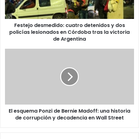
policías
lesionados
en
Festejo desmedido: cuatro detenidos y dos
Córdoba
tras
policías lesionados en Córdoba tras la victoria
la
de Argentina
victoria
de
El
Argentina
esquema
Ponzi
de
Bernie
Madoff:
una
historia
de
El esquema Ponzi de Bernie Madoff: una historia
corrupción
y
de corrupción y decadencia en Wall Street
decadencia
en
Wall