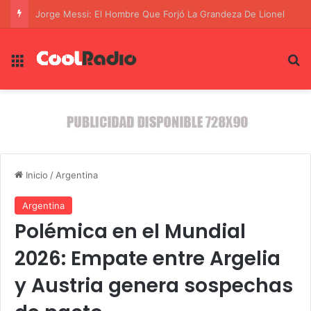
El Laburo de la Corrupción: La Red de Crimen Organizado que Asesinó a Fernando Villavicencio en Ecuador
Menú
B
Inicio
/
Argentina
Argentina
Polémica en el Mundial
2026: Empate entre Argelia
y Austria genera sospechas