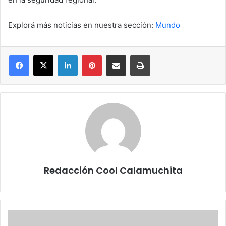
Explorá más noticias en nuestra sección:
Mundo
Facebook
X
LinkedIn
Pinterest
Compartir por correo electrónico
Imprimir
Redacción Cool Calamuchita
La
Reserva