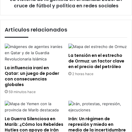
de
cruce de fútbol y política en redes sociales
fútbol
y
política
Artículos relacionados
en
redes
sociales
La tensión en el estrecho
de Ormuz: un factor clave
en el precio del petróleo
La influencia iraní en
Qatar: un juego de poder
2 horas hace
con consecuencias
globales
59 minutos hace
La Guerra Silenciosa en
Irán: Un régimen de
Marib: ¿Cómo los Rebeldes
represión y miedo en
Hutíes con apoyo de Irán
medio de la incertidumbre