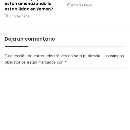
están amenazando la
4 horas hace
estabilidad en Yemen?
3 horas hace
Deja un comentario
Tu dirección de correo electrónico no será publicada.
Los campos
obligatorios están marcados con
*
C
o
m
e
n
t
a