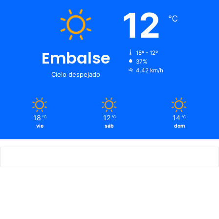
12
℃
Embalse
18º - 12º
37%
4.42 km/h
Cielo despejado
18
12
14
℃
℃
℃
vie
sáb
dom