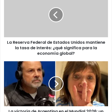
Federal
de
Estados
Unidos
mantiene
la
tasa
La Reserva Federal de Estados Unidos mantiene
de
interés:
la tasa de interés: ¿qué significa para la
¿qué
economía global?
significa
para
La
la
victoria
economía
de
global?
Argentina
en
el
Mundial
2026:
un
La victoria de Argentina en el Mundial 2026: un
cruce