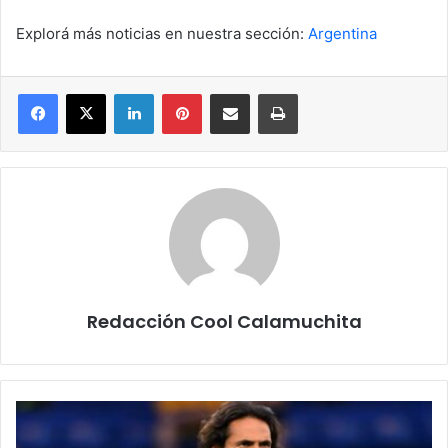
Explorá más noticias en nuestra sección:
Argentina
Facebook
X
LinkedIn
Pinterest
Compartir por correo electrónico
Imprimir
Redacción Cool Calamuchita
Bombazo:
Boca