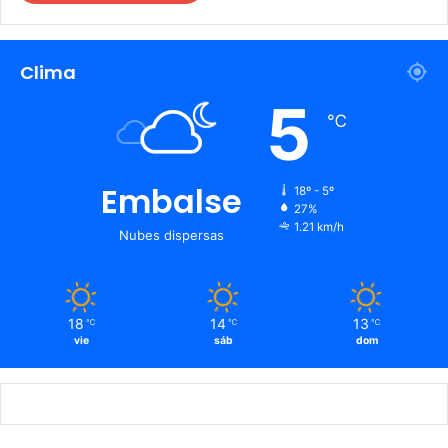
Clima
5
℃
Embalse
18º - 5º
27%
1.21 km/h
Nubes dispersas
18
14
13
℃
℃
℃
vie
sáb
dom