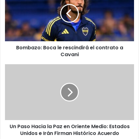
le
rescindirá
el
contrato
a
Cavani
Bombazo: Boca le rescindirá el contrato a
Cavani
Un
Paso
Hacia
la
Paz
en
Oriente
Medio:
Estados
Un Paso Hacia la Paz en Oriente Medio: Estados
Unidos
e
Unidos e Irán Firman Histórico Acuerdo
Irán