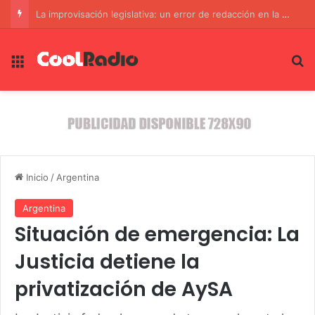
Un Paso Hacia la Seguridad Jurídica: El Senado Sanciona la Ley de Propiedad Privada
Menú
B
Inicio
/
Argentina
Argentina
Situación de emergencia: La
Justicia detiene la
privatización de AySA