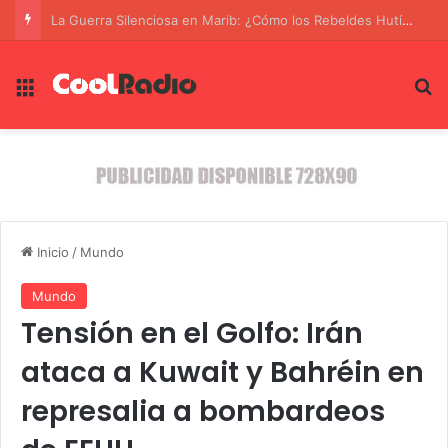
Irán: Un régimen de represión y miedo en medio de la incertidumbre
Menú
B
Inicio
/
Mundo
Mundo
Tensión en el Golfo: Irán
ataca a Kuwait y Bahréin en
represalia a bombardeos