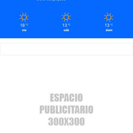
18
13
13
℃
℃
℃
vie
sáb
dom