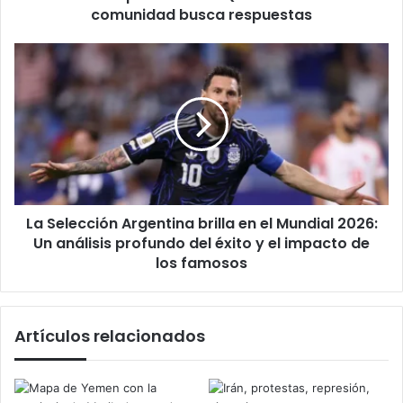
respuestas
comunidad busca respuestas
La
Selección
Argentina
brilla
en
el
Mundial
2026:
Un
La Selección Argentina brilla en el Mundial 2026:
análisis
profundo
Un análisis profundo del éxito y el impacto de
del
los famosos
éxito
y
el
Artículos relacionados
impacto
de
los
famosos