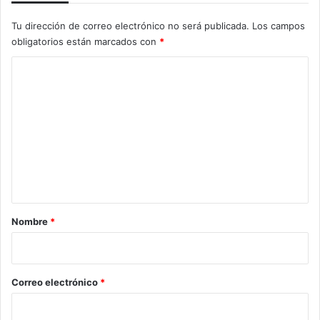
Tu dirección de correo electrónico no será publicada.
Los campos
obligatorios están marcados con
*
C
o
m
e
n
t
a
r
Nombre
*
i
o
*
Correo electrónico
*