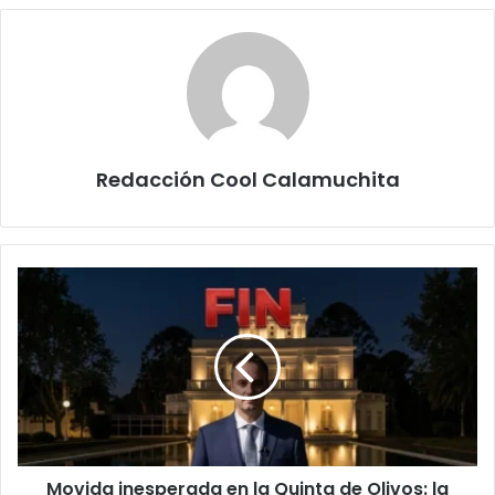
Redacción Cool Calamuchita
Movida
inesperada
en
la
Quinta
de
Olivos:
la
comunidad
Movida inesperada en la Quinta de Olivos: la
busca