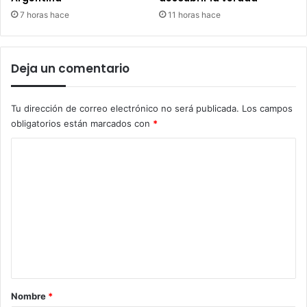
7 horas hace
11 horas hace
Deja un comentario
Tu dirección de correo electrónico no será publicada.
Los campos
obligatorios están marcados con
*
C
o
m
e
n
t
a
r
Nombre
*