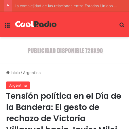
Karina Milei impulsa la innovación tecnológica en Argentina con Google
Menú
B
Inicio
/
Argentina
Argentina
Tensión política en el Día de
la Bandera: El gesto de
rechazo de Victoria