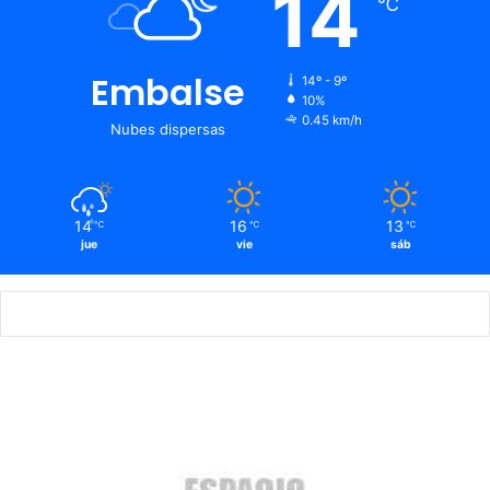
14
℃
Embalse
14º - 9º
10%
0.45 km/h
Nubes dispersas
14
16
13
℃
℃
℃
jue
vie
sáb