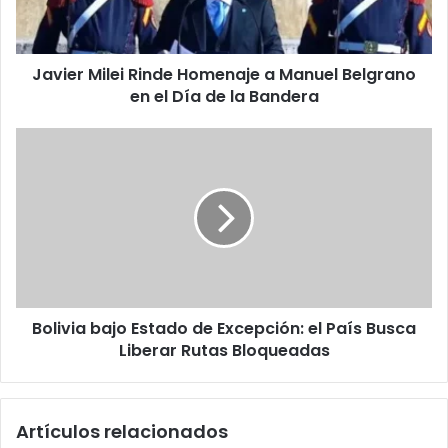
Belgrano
en
el
Javier Milei Rinde Homenaje a Manuel Belgrano
Día
de
en el Día de la Bandera
la
Bandera
Bolivia
bajo
Estado
de
Excepción:
el
País
Busca
Liberar
Bolivia bajo Estado de Excepción: el País Busca
Rutas
Bloqueadas
Liberar Rutas Bloqueadas
Artículos relacionados