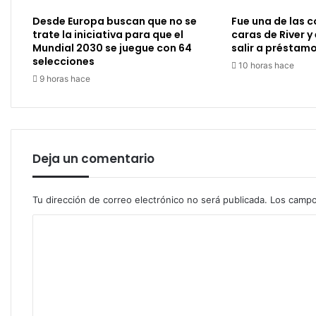
Desde Europa buscan que no se
Fue una de las
trate la iniciativa para que el
caras de River y
Mundial 2030 se juegue con 64
salir a préstam
selecciones
10 horas hace
9 horas hace
Deja un comentario
Tu dirección de correo electrónico no será publicada.
Los campo
C
o
m
e
n