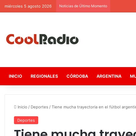
miércoles 5 agosto 2026
Noticias de Último Momento
INICIO
REGIONALES
CÓRDOBA
ARGENTINA
M
Inicio
/
Deportes
/
Tiene mucha trayectoria en el fútbol argenti
Deportes
Tiene mucha trayect