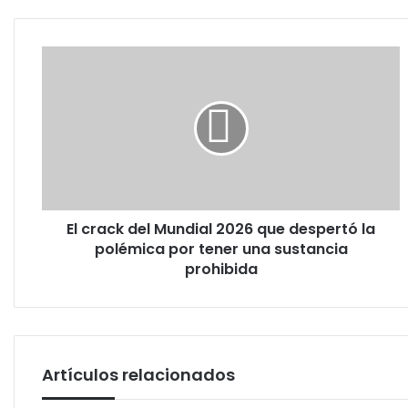
El
crack
del
Mundial
2026
que
despertó
la
polémica
El crack del Mundial 2026 que despertó la
por
tener
polémica por tener una sustancia
una
prohibida
sustancia
prohibida
Artículos relacionados