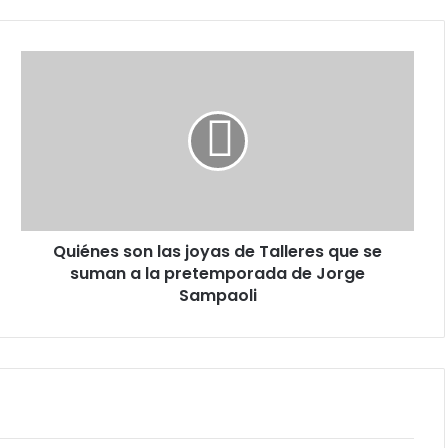
Quiénes
son
las
joyas
de
Talleres
que
se
suman
Quiénes son las joyas de Talleres que se
a
la
suman a la pretemporada de Jorge
pretemporada
Sampaoli
de
Jorge
Sampaoli