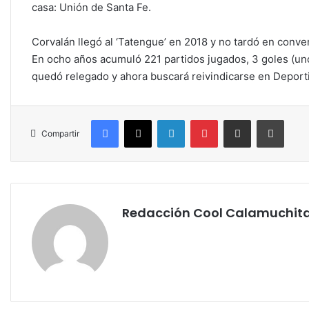
casa: Unión de Santa Fe.
Corvalán llegó al ‘Tatengue’ en 2018 y no tardó en conver
En ocho años acumuló 221 partidos jugados, 3 goles (uno 
quedó relegado y ahora buscará reivindicarse en Deport
Facebook
X
LinkedIn
Pinterest
Compartir por correo electrónico
Imprim
Compartir
Redacción Cool Calamuchit