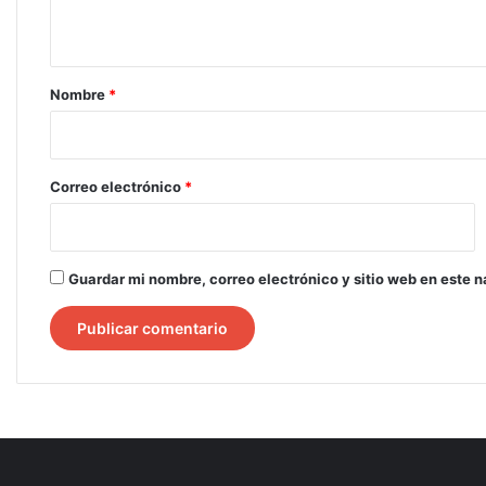
t
a
r
Nombre
*
i
o
*
Correo electrónico
*
Guardar mi nombre, correo electrónico y sitio web en este 