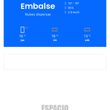
Embalse
15º - 15º
85%
2.9 km/h
Nubes dispersas
16
18
13
℃
℃
℃
jue
vie
sáb