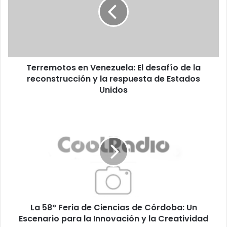
El
desafío
de
la
reconstrucción
y
Terremotos en Venezuela: El desafío de la
la
respuesta
reconstrucción y la respuesta de Estados
de
Unidos
Estados
Unidos
La
58°
Feria
de
Ciencias
de
Córdoba:
Un
Escenario
La 58° Feria de Ciencias de Córdoba: Un
para
la
Escenario para la Innovación y la Creatividad