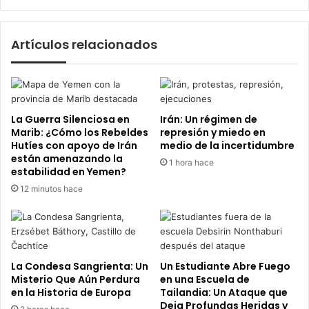
Innovación
y
la
Artículos relacionados
Creatividad
La Guerra Silenciosa en
Irán: Un régimen de
Marib: ¿Cómo los Rebeldes
represión y miedo en
Hutíes con apoyo de Irán
medio de la incertidumbre
están amenazando la
1 hora hace
estabilidad en Yemen?
12 minutos hace
La Condesa Sangrienta: Un
Un Estudiante Abre Fuego
Misterio Que Aún Perdura
en una Escuela de
en la Historia de Europa
Tailandia: Un Ataque que
Deja Profundas Heridas y