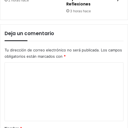
2 horas hace
Reflexiones
3 horas hace
Deja un comentario
Tu dirección de correo electrónico no será publicada.
Los campos
obligatorios están marcados con
*
C
o
m
e
n
t
a
r