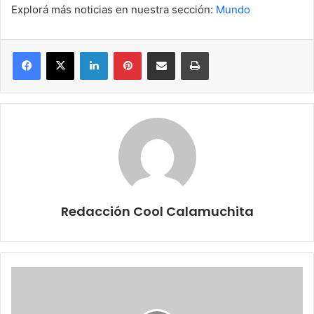
Explorá más noticias en nuestra sección:
Mundo
Facebook
X
LinkedIn
Pinterest
Compartir por correo electrónico
Imprimir
Redacción Cool Calamuchita
Terremotos
en
Venezuela: