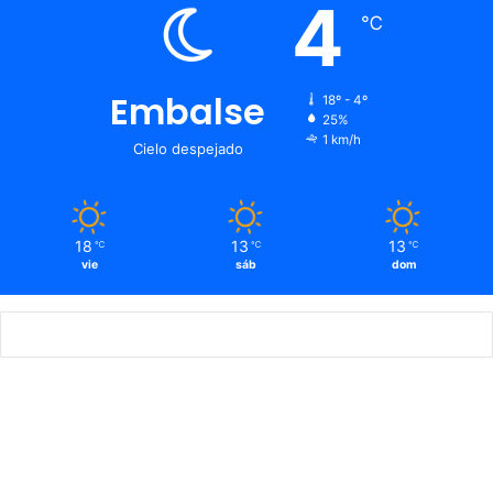
4
℃
Embalse
18º - 4º
25%
1 km/h
Cielo despejado
18
13
13
℃
℃
℃
vie
sáb
dom