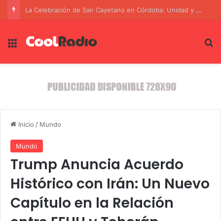
Córdoba en Alerta: Fuertes Ráfagas de Viento Azotan la Ciudad
Menú
B
Inicio
/
Mundo
Mundo
Trump Anuncia Acuerdo
Histórico con Irán: Un Nuevo
Capítulo en la Relación