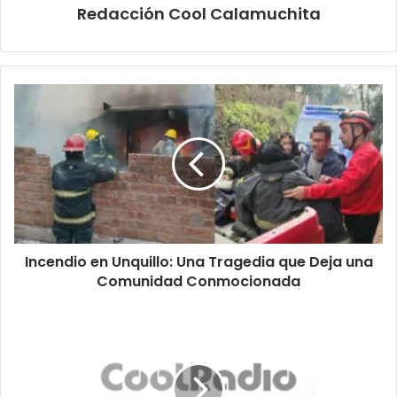
Redacción Cool Calamuchita
Incendio
en
Unquillo:
Una
Tragedia
que
Deja
una
Comunidad
Incendio en Unquillo: Una Tragedia que Deja una
Conmocionada
Comunidad Conmocionada
La
tormenta
política
en
torno