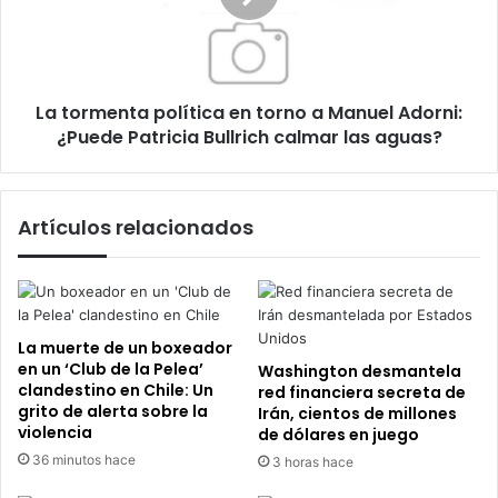
a
Manuel
Adorni:
¿Puede
La tormenta política en torno a Manuel Adorni:
Patricia
Bullrich
¿Puede Patricia Bullrich calmar las aguas?
calmar
las
aguas?
Artículos relacionados
La muerte de un boxeador
en un ‘Club de la Pelea’
Washington desmantela
clandestino en Chile: Un
red financiera secreta de
grito de alerta sobre la
Irán, cientos de millones
violencia
de dólares en juego
36 minutos hace
3 horas hace