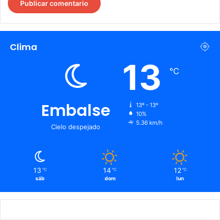
Clima
13
℃
Embalse
13º - 13º
10%
5.36 km/h
Cielo despejado
13
14
12
℃
℃
℃
sáb
dom
lun