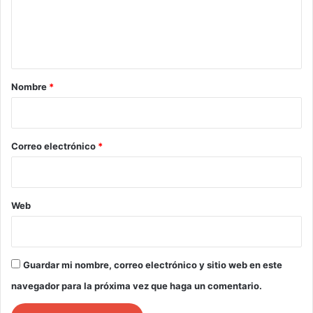
n
t
a
r
Nombre
*
i
o
*
Correo electrónico
*
Web
Guardar mi nombre, correo electrónico y sitio web en este
navegador para la próxima vez que haga un comentario.