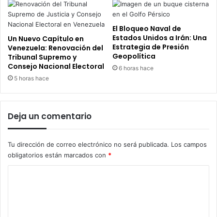
El Bloqueo Naval de
Estados Unidos a Irán: Una
Un Nuevo Capítulo en
Estrategia de Presión
Venezuela: Renovación del
Geopolítica
Tribunal Supremo y
Consejo Nacional Electoral
6 horas hace
5 horas hace
Deja un comentario
Tu dirección de correo electrónico no será publicada.
Los campos
obligatorios están marcados con
*
C
o
m
e