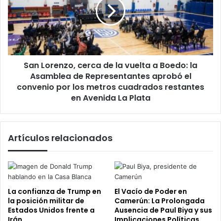
de
la
vuelta
a
Boedo:
la
San Lorenzo, cerca de la vuelta a Boedo: la
Asamblea
de
Asamblea de Representantes aprobó el
Representantes
convenio por los metros cuadrados restantes
aprobó
en Avenida La Plata
el
convenio
por
Artículos relacionados
los
metros
cuadrados
restantes
en
Avenida
La confianza de Trump en
El Vacío de Poder en
La
la posición militar de
Camerún: La Prolongada
Plata
Estados Unidos frente a
Ausencia de Paul Biya y sus
Irán
Implicaciones Políticas