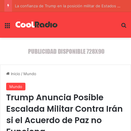
La confianza de Trump en la posición militar de Estados Unidos frente a Irán
Menú
B
Inicio
/
Mundo
Mundo
Trump Anuncia Posible
Escalada Militar Contra Irán
si el Acuerdo de Paz no