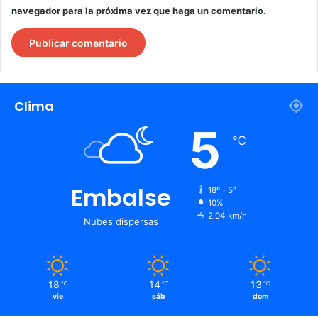
navegador para la próxima vez que haga un comentario.
Clima
5
℃
Embalse
18º - 5º
10%
2.04 km/h
Nubes dispersas
18
14
13
℃
℃
℃
vie
sáb
dom