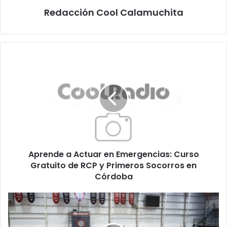
Redacción Cool Calamuchita
Aprende
a
Actuar
en
Emergencias:
Curso
Gratuito
de
RCP
Aprende a Actuar en Emergencias: Curso
y
Primeros
Gratuito de RCP y Primeros Socorros en
Socorros
Córdoba
en
Córdoba
San
Lorenzo,
cerca