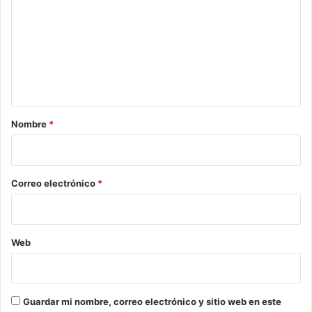
m
e
n
t
a
r
Nombre
*
i
o
*
Correo electrónico
*
Web
Guardar mi nombre, correo electrónico y sitio web en este