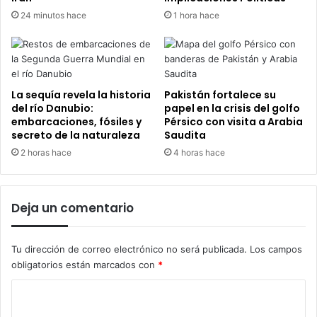
24 minutos hace
1 hora hace
La sequía revela la historia
Pakistán fortalece su
del río Danubio:
papel en la crisis del golfo
embarcaciones, fósiles y
Pérsico con visita a Arabia
secreto de la naturaleza
Saudita
2 horas hace
4 horas hace
Deja un comentario
Tu dirección de correo electrónico no será publicada.
Los campos
obligatorios están marcados con
*
C
o