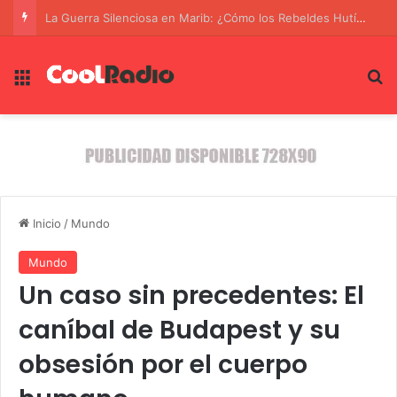
La Guerra Silenciosa en Marib: ¿Cómo los Rebeldes Hutíes con apoyo de Irán están amenazando la estabilidad en Yemen?
Menú
B
Inicio
/
Mundo
Mundo
Un caso sin precedentes: El
caníbal de Budapest y su
obsesión por el cuerpo