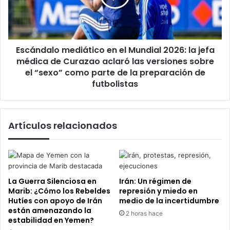
2026:
la
jefa
médica
Escándalo mediático en el Mundial 2026: la jefa
de
Curazao
médica de Curazao aclaró las versiones sobre
aclaró
el “sexo” como parte de la preparación de
las
futbolistas
versiones
sobre
el
Artículos relacionados
“sexo”
como
parte
de
la
preparación
La Guerra Silenciosa en
Irán: Un régimen de
de
Marib: ¿Cómo los Rebeldes
represión y miedo en
futbolistas
Hutíes con apoyo de Irán
medio de la incertidumbre
están amenazando la
2 horas hace
estabilidad en Yemen?