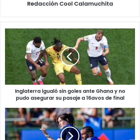
Redacción Cool Calamuchita
Inglaterra
igualó
sin
goles
ante
Ghana
y
no
pudo
Inglaterra igualó sin goles ante Ghana y no
asegurar
su
pudo asegurar su pasaje a 16avos de final
pasaje
a
Escándalo
16avos
mediático
de
en
final
el
Mundial