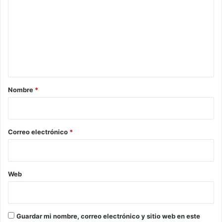
m
e
n
t
a
r
Nombre
*
i
o
*
Correo electrónico
*
Web
Guardar mi nombre, correo electrónico y sitio web en este