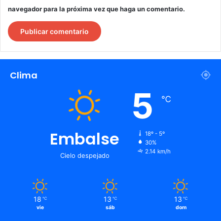
navegador para la próxima vez que haga un comentario.
Clima
5
℃
Embalse
18º - 5º
30%
2.14 km/h
Cielo despejado
18
13
13
℃
℃
℃
vie
sáb
dom