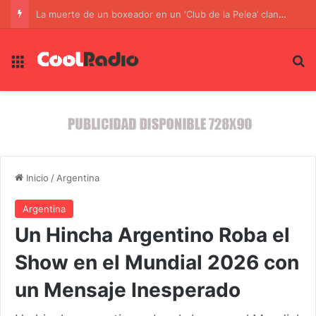
La muerte de un boxeador en un ‘Club de la Pelea’ clandestino en Chile: Un grito de alerta sobre la violencia
Menú
B
Inicio
/
Argentina
Argentina
Un Hincha Argentino Roba el
Show en el Mundial 2026 con
un Mensaje Inesperado