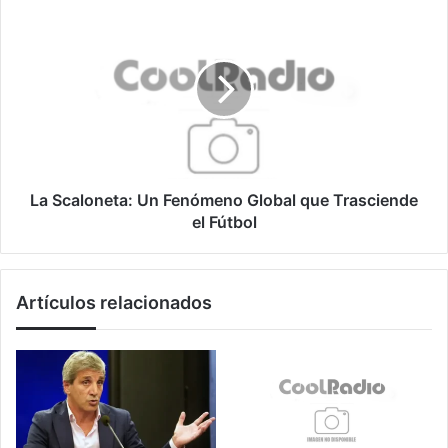
La
Scaloneta:
Un
Fenómeno
Global
que
Trasciende
el
Fútbol
La Scaloneta: Un Fenómeno Global que Trasciende
el Fútbol
Artículos relacionados