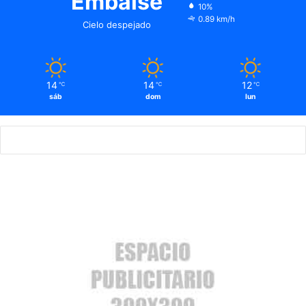
Embalse
10%
0.89 km/h
Cielo despejado
14
14
12
℃
℃
℃
sáb
dom
lun