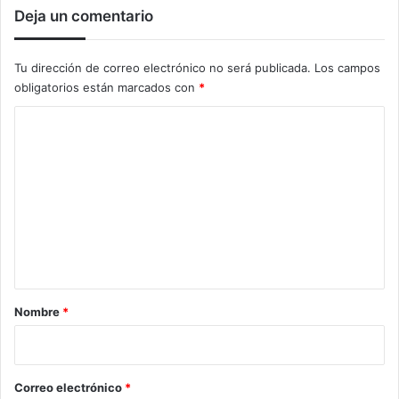
Deja un comentario
Tu dirección de correo electrónico no será publicada.
Los campos
obligatorios están marcados con
*
C
o
m
e
n
t
a
r
Nombre
*
i
o
*
Correo electrónico
*