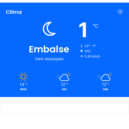
Clima
1
℃
Embalse
14º - 1º
10%
0.45 km/h
Cielo despejado
14
12
12
℃
℃
℃
dom
lun
mar