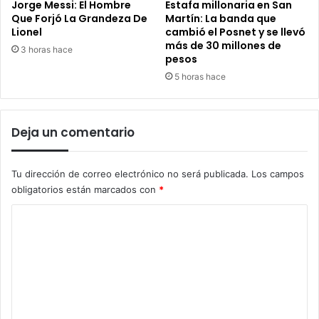
Jorge Messi: El Hombre
Estafa millonaria en San
Que Forjó La Grandeza De
Martín: La banda que
Lionel
cambió el Posnet y se llevó
más de 30 millones de
3 horas hace
pesos
5 horas hace
Deja un comentario
Tu dirección de correo electrónico no será publicada.
Los campos
obligatorios están marcados con
*
C
o
m
e
n