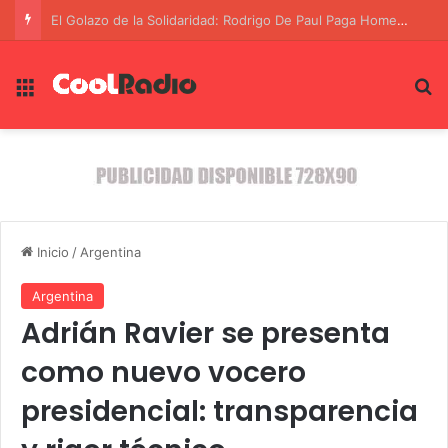
La Negociación Inestable entre Estados Unidos e Irán: Un Juego de Presiones y Concesiones
Menú
B
Inicio
/
Argentina
Argentina
Adrián Ravier se presenta
como nuevo vocero
presidencial: transparencia