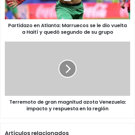
dio
vuelta
a
Partidazo en Atlanta: Marruecos se le dio vuelta
Haití
y
a Haití y quedó segundo de su grupo
quedó
segundo
Terremoto
de
de
su
gran
grupo
magnitud
azota
Venezuela:
impacto
y
respuesta
Terremoto de gran magnitud azota Venezuela:
en
la
impacto y respuesta en la región
región
Artículos relacionados