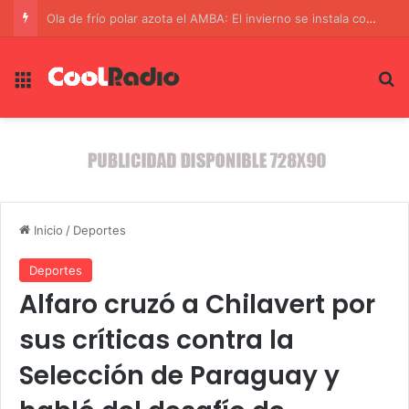
Un Operativo Conjunto Rescata a una Recién Nacida Secuestrada en la Frontera de Brasil y Paraguay
Menú
B
Inicio
/
Deportes
Deportes
Alfaro cruzó a Chilavert por
sus críticas contra la
Selección de Paraguay y