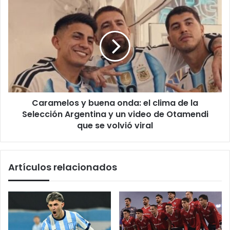
mujeres
Caramelos
y
buena
onda:
el
clima
de
la
Selección
Caramelos y buena onda: el clima de la
Argentina
y
Selección Argentina y un video de Otamendi
un
que se volvió viral
video
de
Otamendi
Artículos relacionados
que
se
volvió
viral