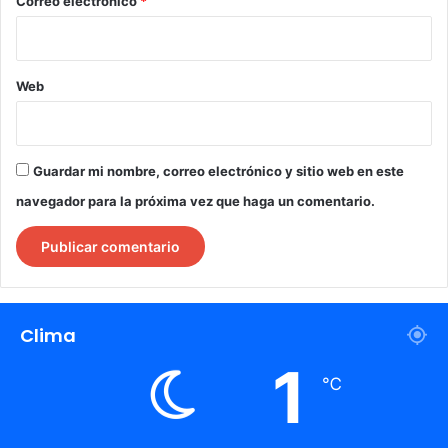
*
Correo electrónico
*
Web
Guardar mi nombre, correo electrónico y sitio web en este
navegador para la próxima vez que haga un comentario.
Clima
1
℃