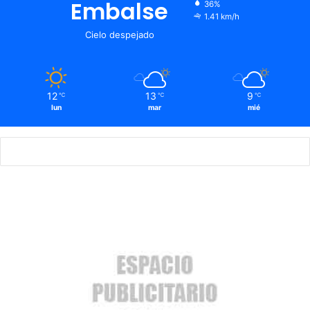
Embalse
36%
1.41 km/h
Cielo despejado
12
13
9
℃
℃
℃
lun
mar
mié