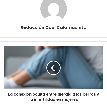
Redacción Cool Calamuchita
La
conexión
oculta
entre
alergia
a
los
perros
y
La conexión oculta entre alergia a los perros y
la
infertilidad
la infertilidad en mujeres
en