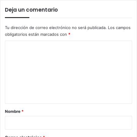
Deja un comentario
Tu dirección de correo electrónico no será publicada.
Los campos
obligatorios están marcados con
*
C
o
m
e
n
t
a
r
Nombre
*
i
o