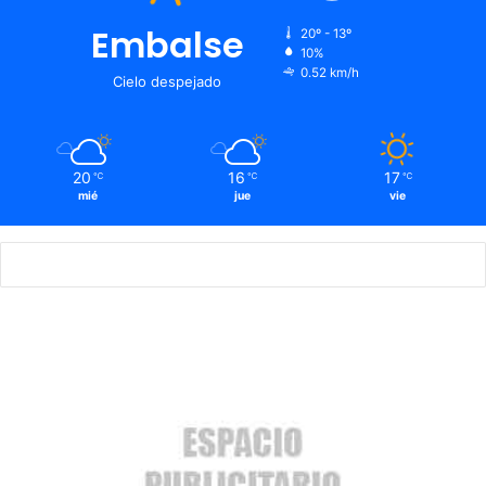
Embalse
20º - 13º
10%
0.52 km/h
Cielo despejado
20
16
17
℃
℃
℃
mié
jue
vie