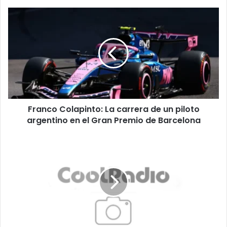
Franco
Colapinto:
La
carrera
de
un
piloto
argentino
en
Franco Colapinto: La carrera de un piloto
el
Gran
argentino en el Gran Premio de Barcelona
Premio
de
La
Barcelona
deliciosa
tensión
en
Medio
Oriente:
¿logrará
Trump
frenar