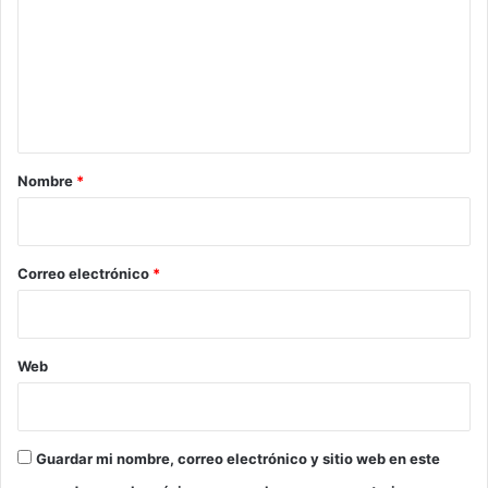
m
e
n
t
a
r
Nombre
*
i
o
*
Correo electrónico
*
Web
Guardar mi nombre, correo electrónico y sitio web en este