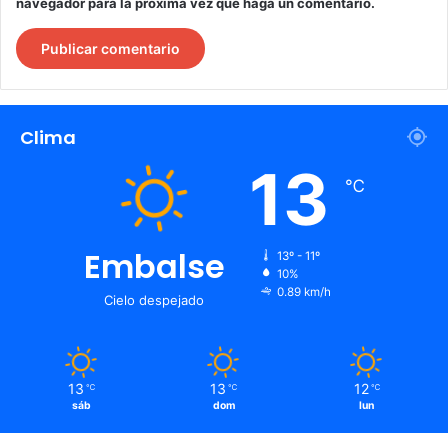
navegador para la próxima vez que haga un comentario.
Clima
13
℃
Embalse
13º - 11º
10%
0.89 km/h
Cielo despejado
13
13
12
℃
℃
℃
sáb
dom
lun