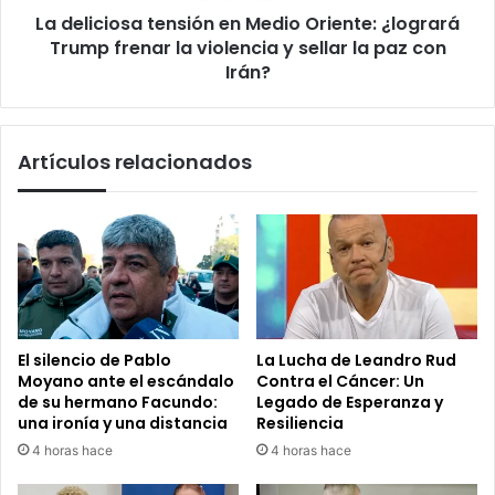
La deliciosa tensión en Medio Oriente: ¿logrará
la
violencia
Trump frenar la violencia y sellar la paz con
y
Irán?
sellar
la
paz
Artículos relacionados
con
Irán?
El silencio de Pablo
La Lucha de Leandro Rud
Moyano ante el escándalo
Contra el Cáncer: Un
de su hermano Facundo:
Legado de Esperanza y
una ironía y una distancia
Resiliencia
4 horas hace
4 horas hace