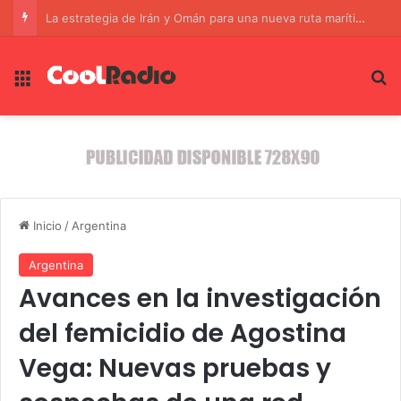
Ucrania se enfrenta a un invierno crítico: Zelensky alerta sobre la devastación de la infraestructura energética
Menú
B
Inicio
/
Argentina
Argentina
Avances en la investigación
del femicidio de Agostina
Vega: Nuevas pruebas y