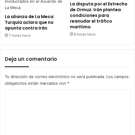
La disputa por el Estrecho
de Ormuz: Irán plantea
condiciones para
La alianza de La Meca:
reanudar el tráfico
Turquía aclara que no
marítimo
apunta contra Irán
9 horas hace
7 horas hace
Deja un comentario
Tu dirección de correo electrónico no será publicada.
Los campos
obligatorios están marcados con
*
C
o
m
e
n