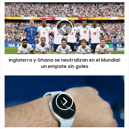
Inglaterra
y
Ghana
se
neutralizan
en
el
Mundial:
un
Inglaterra y Ghana se neutralizan en el Mundial:
empate
sin
un empate sin goles
goles
El
Samsung
Galaxy
Watch
9:
Un
Salto
Cuantitativo
en