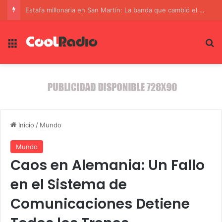
El legado de Jorge Messi: El padre que moldeó al genio del fútbol
Menú
B
Inicio
/
Mundo
Mundo
Caos en Alemania: Un Fallo
en el Sistema de
Comunicaciones Detiene