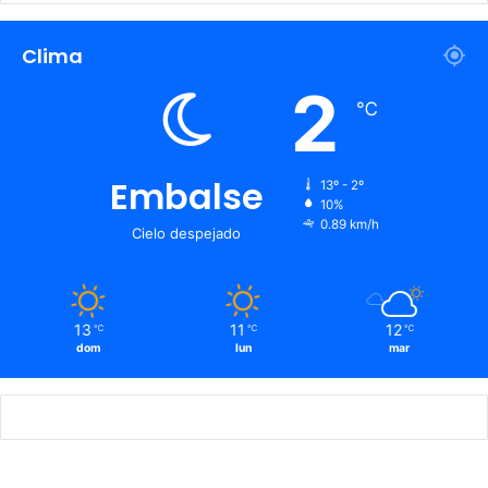
Clima
2
℃
Embalse
13º - 2º
10%
0.89 km/h
Cielo despejado
13
11
12
℃
℃
℃
dom
lun
mar