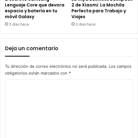
Lenguaje Core que devora
2 de Xiaomi: La Mochila
espacio y batería en tu
Perfecta para Trabajo y
móvil Galaxy
Viajes
3 días hace
3 días hace
Deja un comentario
Tu dirección de correo electrónico no será publicada.
Los campos
obligatorios están marcados con
*
C
o
m
e
n
t