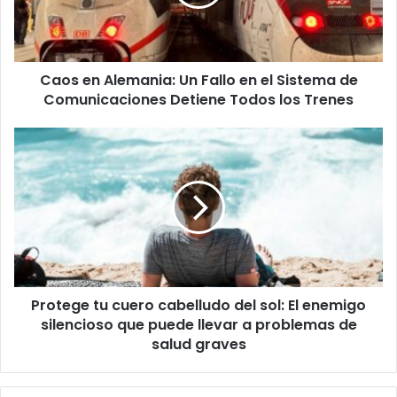
en
el
Sistema
de
Caos en Alemania: Un Fallo en el Sistema de
Comunicaciones
Detiene
Comunicaciones Detiene Todos los Trenes
Todos
los
Protege
Trenes
tu
cuero
cabelludo
del
sol:
El
enemigo
silencioso
Protege tu cuero cabelludo del sol: El enemigo
que
puede
silencioso que puede llevar a problemas de
llevar
salud graves
a
problemas
de