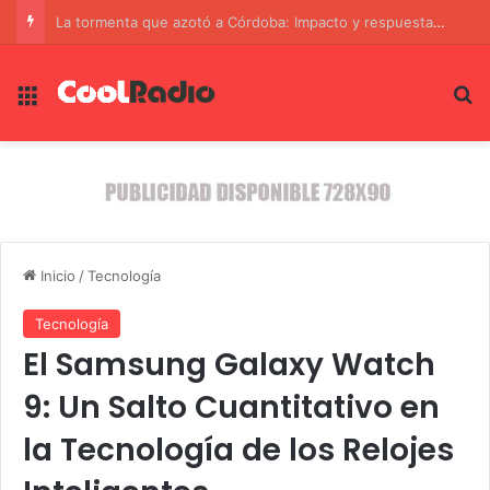
Córdoba se lanza a la innovación: Los Premios Día de la Industria 2026 buscan a los emprendedores más destacados
Menú
B
Inicio
/
Tecnología
Tecnología
El Samsung Galaxy Watch
9: Un Salto Cuantitativo en
la Tecnología de los Relojes