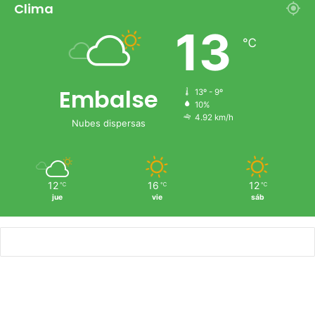
Clima
13
℃
Embalse
13º - 9º
10%
4.92 km/h
Nubes dispersas
12
16
12
℃
℃
℃
jue
vie
sáb