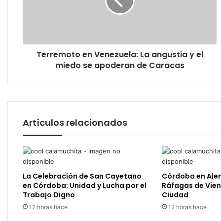
angustia
y
el
miedo
se
Terremoto en Venezuela: La angustia y el
apoderan
de
miedo se apoderan de Caracas
Caracas
Artículos relacionados
La Celebración de San Cayetano
Córdoba en Aler
en Córdoba: Unidad y Lucha por el
Ráfagas de Vien
Trabajo Digno
Ciudad
12 horas hace
12 horas hace