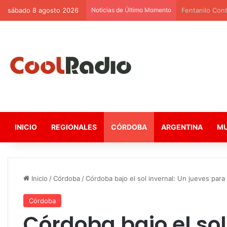
sábado 8 agosto 2026
Noticias de Último Momento
Yemen al Borde
INICIO
REGIONALES
CÓRDOBA
ARGENTINA
M
Inicio
/
Córdoba
/
Córdoba bajo el sol invernal: Un jueves para d
Córdoba
Córdoba bajo el sol