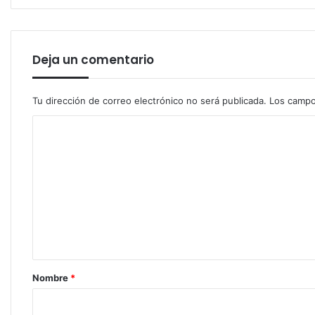
Deja un comentario
Tu dirección de correo electrónico no será publicada.
Los campo
C
o
m
e
n
t
a
r
Nombre
*
i