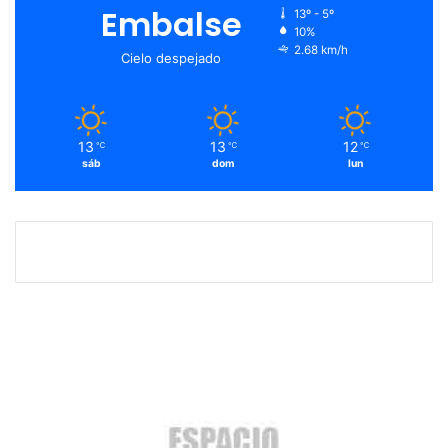
Embalse
13º - 5º
10%
2.68 km/h
Cielo despejado
13
13
12
℃
℃
℃
sáb
dom
lun