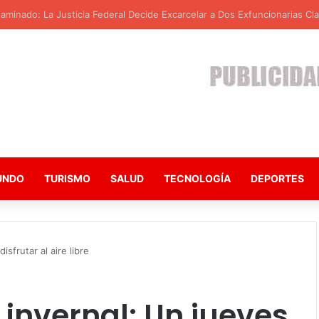
 del Abismo: La Crisis se Profundiza en Medio de Ataques y Represalia
UNDO
TURISMO
SALUD
TECNOLOGÍA
DEPORTES
isfrutar al aire libre
 invernal: Un jueves