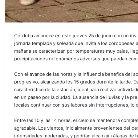
Córdoba amanece en este jueves 25 de junio con un inv
jornada templada y soleada que invita a los cordobeses a d
mañana se caracterizan por temperaturas muy bajas, lleg
precipitaciones ni fenómenos adversos que puedan compli
Con el avance de las horas y la influencia benéfica del 
progresivo, alcanzando los 15 grados durante la tarde. E
característico de la estación, ideal para realizar activida
en un paseo por la ciudad. La ausencia de lluvias y la pr
locales continuar con sus labores sin interrupciones, lo
Entre las 10 y las 14 horas, el cielo se mantendrá comp
agradable. Los vientos, inicialmente provenientes del oes
intensidades moderadas, y podrían alcanzar ráfagas de ha